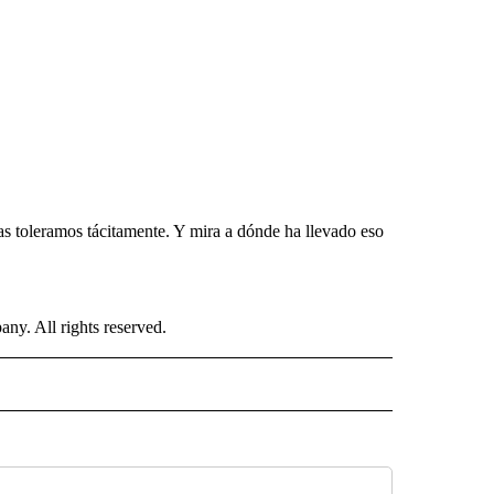
 toleramos tácitamente. Y mira a dónde ha llevado eso
. All rights reserved.
ISH" TO RECEIVE NOTIFICATIONS ABOUT NEW PAGES ON "CNN-SPANISH".