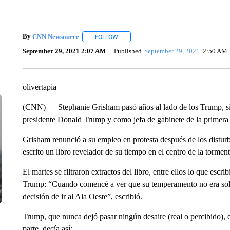
By
CNN Newsource
FOLLOW
FOLLOW "" TO RECEIVE NOTIFICATIONS 
September 29, 2021 2:07 AM
Published
September 29, 2021
2:50 AM
olivertapia
(CNN) — Stephanie Grisham pasó años al lado de los Trump, sir
presidente Donald Trump y como jefa de gabinete de la primer
Grisham renunció a su empleo en protesta después de los distur
escrito un libro revelador de su tiempo en el centro de la torme
El martes se filtraron extractos del libro, entre ellos lo que es
Trump: “Cuando comencé a ver que su temperamento no era solo
decisión de ir al Ala Oeste”, escribió.
Trump, que nunca dejó pasar ningún desaire (real o percibido), 
parte, decía así: