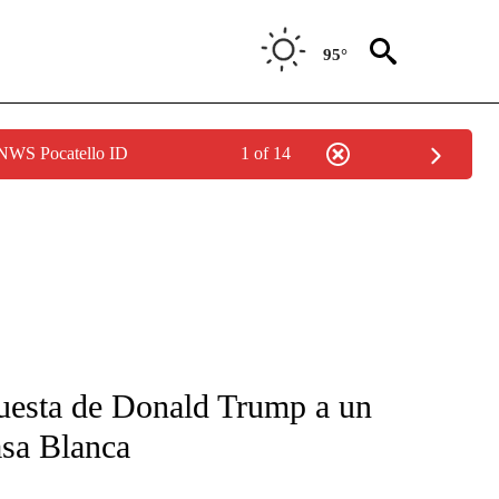
95°
 NWS Pocatello ID
1 of 14
FICATIONS ABOUT NEW PAGES ON "CNN-SPANISH".
uesta de Donald Trump a un
asa Blanca