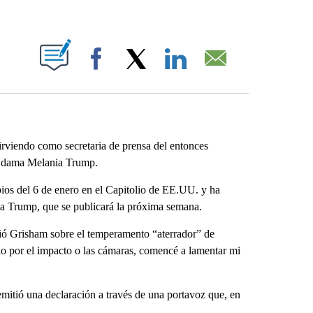
ABOUT NEW PAGES ON "".
Facebook
X
LinkedIn
Email
viendo como secretaria de prensa del entonces
a dama Melania Trump.
bios del 6 de enero en el Capitolio de EE.UU. y ha
nta Trump, que se publicará la próxima semana.
cribió Grisham sobre el temperamento “aterrador” de
 por el impacto o las cámaras, comencé a lamentar mi
emitió una declaración a través de una portavoz que, en