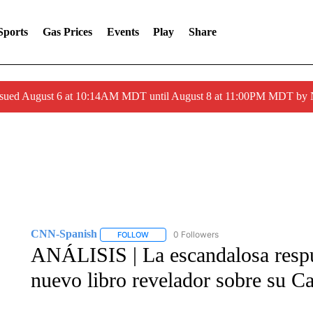
Sports
Gas Prices
Events
Play
Share
ssued August 6 at 10:14AM MDT until August 8 at 11:00PM MDT by
CNN-Spanish
0 Followers
FOLLOW
FOLLOW "CNN-SPANISH" TO RECEIVE NOTI
ANÁLISIS | La escandalosa resp
nuevo libro revelador sobre su C