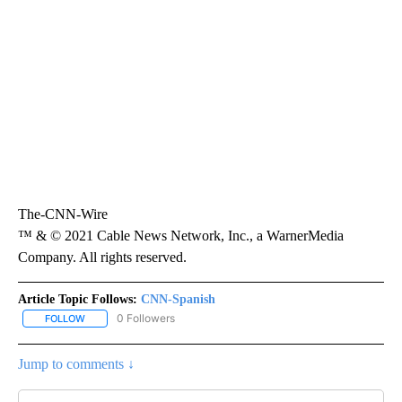
The-CNN-Wire
™ & © 2021 Cable News Network, Inc., a WarnerMedia
Company. All rights reserved.
Article Topic Follows:
CNN-Spanish
0 Followers
FOLLOW
FOLLOW "CNN-SPANISH" TO RECEIVE NOTIFICATIONS ABOUT NEW
Jump to comments ↓