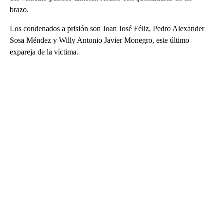
brazo.
Los condenados a prisión son Joan José Féliz, Pedro Alexander
Sosa Méndez y Willy Antonio Javier Monegro, este último
expareja de la víctima.
A
D
V
E
R
TI
S
E
M
E
N
T