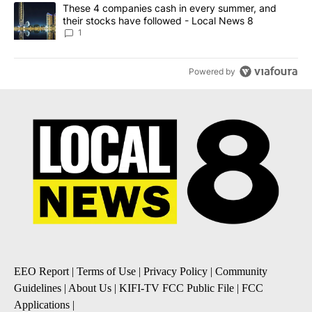
A trending article titled "These 4 companies cash in every summe
These 4 companies cash in every summer, and
their stocks have followed - Local News 8
1
Powered by
EEO Report
|
Terms of Use
|
Privacy Policy
|
Community
Guidelines
|
About Us
|
KIFI-TV FCC Public File
|
FCC
Applications
|