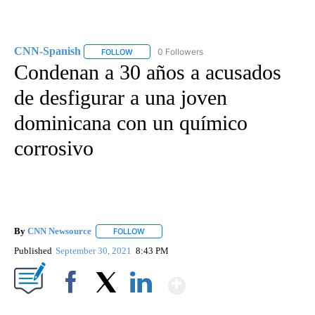
CNN-Spanish
0 Followers
FOLLOW
FOLLOW "CNN-SPANISH" TO RECEIVE NOTIFICA
Condenan a 30 años a acusados
de desfigurar a una joven
dominicana con un químico
corrosivo
By
CNN Newsource
FOLLOW
FOLLOW "" TO RECEIVE NOTIFICATIONS ABOU
Published
September 30, 2021
8:43 PM
Show More
Facebook
X
LinkedIn