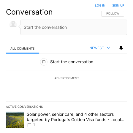
LOG IN
|
SIGN UP
Conversation
FOLLOW THIS CO
FOLLOW
NEWEST
ALL COMMENTS
All Comments
Start the conversation
ADVERTISEMENT
ACTIVE CONVERSATIONS
The following is a list of the most commented articles in the last 7
A trending article titled "Solar power, senior care, and 4 other 
Solar power, senior care, and 4 other sectors
targeted by Portugal’s Golden Visa funds - Local
News 8
1