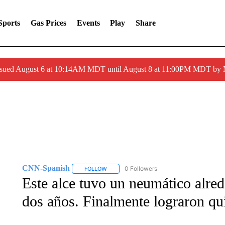
Sports
Gas Prices
Events
Play
Share
ssued August 6 at 10:14AM MDT until August 8 at 11:00PM MDT by
CNN-Spanish
0 Followers
FOLLOW
FOLLOW "CNN-SPANISH" TO RECEIVE NOTI
Este alce tuvo un neumático alred
dos años. Finalmente lograron qui