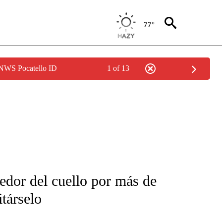
77°
 NWS Pocatello ID
1 of 13
FICATIONS ABOUT NEW PAGES ON "CNN-SPANISH".
edor del cuello por más de
társelo