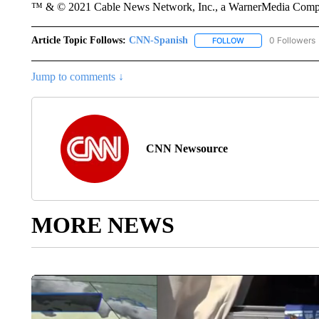
™ & © 2021 Cable News Network, Inc., a WarnerMedia Company
Article Topic Follows:
CNN-Spanish
0 Followers
FOLLOW
FOLLOW "CNN-SPAN
Jump to comments ↓
CNN Newsource
MORE NEWS