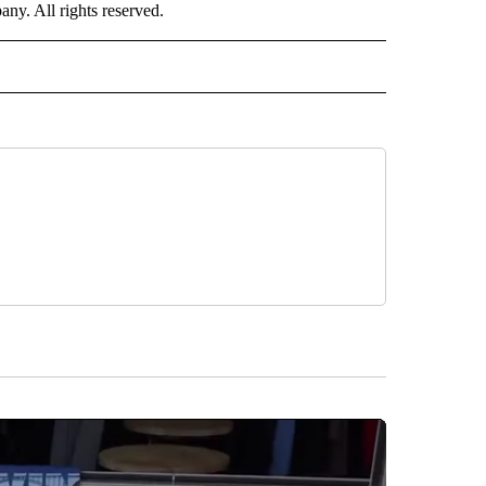
. All rights reserved.
ISH" TO RECEIVE NOTIFICATIONS ABOUT NEW PAGES ON "CNN-SPANISH".