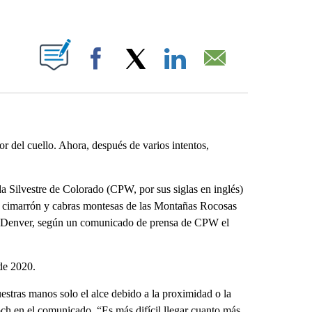
ABOUT NEW PAGES ON "".
Facebook
X
LinkedIn
Email
 del cuello. Ahora, después de varios intentos,
da Silvestre de Colorado (CPW, por sus siglas en inglés)
o cimarrón y cabras montesas de las Montañas Rocosas
de Denver, según un comunicado de prensa de CPW el
de 2020.
stras manos solo el alce debido a la proximidad o la
och en el comunicado. “Es más difícil llegar cuanto más