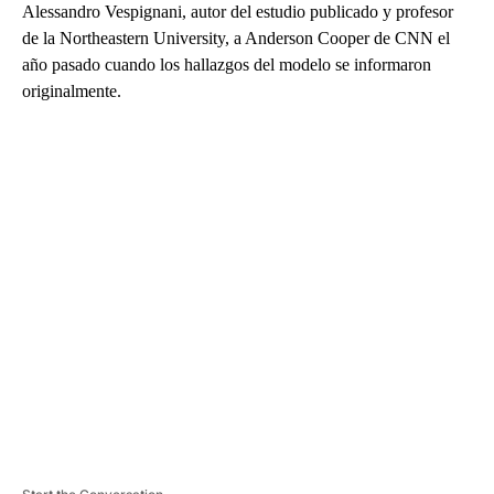
Alessandro Vespignani, autor del estudio publicado y profesor
de la Northeastern University, a Anderson Cooper de CNN el
año pasado cuando los hallazgos del modelo se informaron
originalmente.
A
D
V
E
R
TI
S
E
M
E
N
T