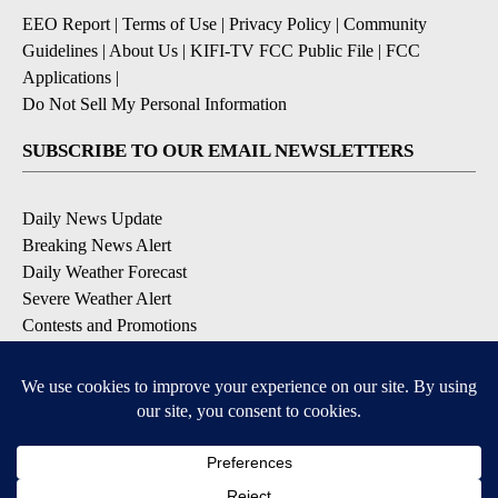
EEO Report
|
Terms of Use
|
Privacy Policy
|
Community
Guidelines
|
About Us
|
KIFI-TV FCC Public File
|
FCC
Applications
|
Do Not Sell My Personal Information
SUBSCRIBE TO OUR EMAIL NEWSLETTERS
Daily News Update
Breaking News Alert
Daily Weather Forecast
Severe Weather Alert
Contests and Promotions
DOWNLOAD OUR APPS
Available for iOS and Android