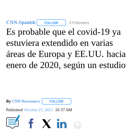
CNN-Spanish
0 Followers
FOLLOW
FOLLOW "CNN-SPANISH" TO RECEIVE NOTIFICA
Es probable que el covid-19 ya
estuviera extendido en varias
áreas de Europa y EE.UU. hacia
enero de 2020, según un estudio
By
CNN Newsource
FOLLOW
FOLLOW "" TO RECEIVE NOTIFICATIONS ABOU
Published
October 25, 2021
10:37 AM
Show More
Facebook
X
LinkedIn