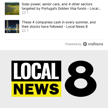
The following is a list of the most commented articles in the last 7
A trending article titled "Solar power, senior care, and 4 other 
Solar power, senior care, and 4 other sectors
targeted by Portugal’s Golden Visa funds - Local
News 8
1
A trending article titled "These 4 companies cash in every summe
These 4 companies cash in every summer, and
their stocks have followed - Local News 8
1
Powered by