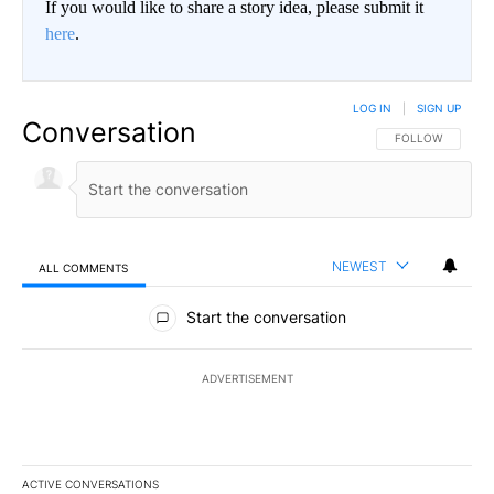
If you would like to share a story idea, please submit it
here
.
LOG IN
|
SIGN UP
Conversation
FOLLOW THIS CO
FOLLOW
NEWEST
ALL COMMENTS
All Comments
Start the conversation
ADVERTISEMENT
ACTIVE CONVERSATIONS