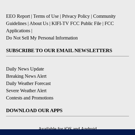
EEO Report
|
Terms of Use
|
Privacy Policy
|
Community
Guidelines
|
About Us
|
KIFI-TV FCC Public File
|
FCC
Applications
|
Do Not Sell My Personal Information
SUBSCRIBE TO OUR EMAIL NEWSLETTERS
Daily News Update
Breaking News Alert
Daily Weather Forecast
Severe Weather Alert
Contests and Promotions
DOWNLOAD OUR APPS
Available for iOS and Android