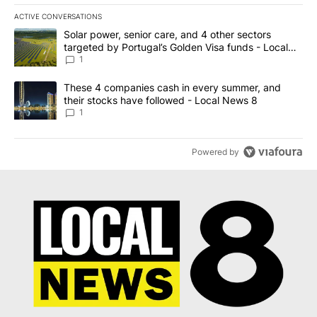
ACTIVE CONVERSATIONS
The following is a list of the most commented articles in the last 7
A trending article titled "Solar power, senior care, and 4 other 
Solar power, senior care, and 4 other sectors
targeted by Portugal’s Golden Visa funds - Local
News 8
1
A trending article titled "These 4 companies cash in every summe
These 4 companies cash in every summer, and
their stocks have followed - Local News 8
1
Powered by