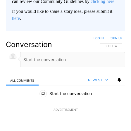
can review our Community Guidelines by
clicking here
If you would like to share a story idea, please submit it
here
.
LOG IN
|
SIGN UP
Conversation
FOLLOW THIS CO
FOLLOW
NEWEST
ALL COMMENTS
All Comments
Start the conversation
ADVERTISEMENT