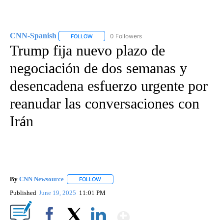
CNN-Spanish
0 Followers
FOLLOW
FOLLOW "CNN-SPANISH" TO RECEIVE NOTIFICA
Trump fija nuevo plazo de
negociación de dos semanas y
desencadena esfuerzo urgente por
reanudar las conversaciones con
Irán
By
CNN Newsource
FOLLOW
FOLLOW "" TO RECEIVE NOTIFICATIONS ABOU
Published
June 19, 2025
11:01 PM
Show More