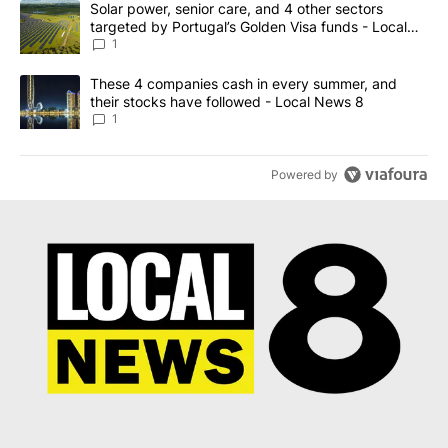
A trending article titled "Solar power, senior care, and 4 other 
Solar power, senior care, and 4 other sectors
targeted by Portugal’s Golden Visa funds - Local
News 8
1
A trending article titled "These 4 companies cash in every summe
These 4 companies cash in every summer, and
their stocks have followed - Local News 8
1
Powered by