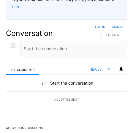
here
.
LOG IN
|
SIGN UP
Conversation
FOLLOW THIS CO
FOLLOW
NEWEST
ALL COMMENTS
All Comments
Start the conversation
ADVERTISEMENT
ACTIVE CONVERSATIONS
The following is a list of the most commented articles in the last 7