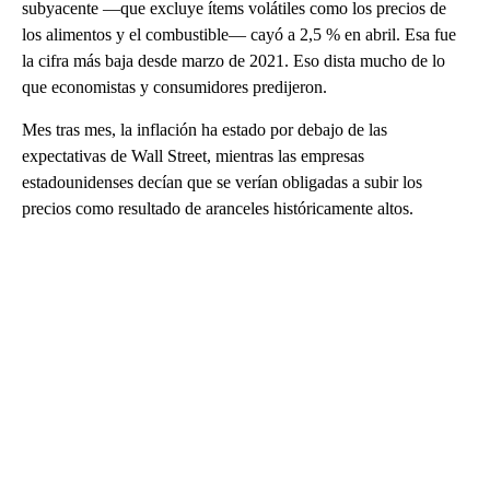
subyacente —que excluye ítems volátiles como los precios de
los alimentos y el combustible— cayó a 2,5 % en abril. Esa fue
la cifra más baja desde marzo de 2021. Eso dista mucho de lo
que economistas y consumidores predijeron.
Mes tras mes, la inflación ha estado por debajo de las
expectativas de Wall Street, mientras las empresas
estadounidenses decían que se verían obligadas a subir los
precios como resultado de aranceles históricamente altos.
A
D
V
E
R
TI
S
E
M
E
N
T