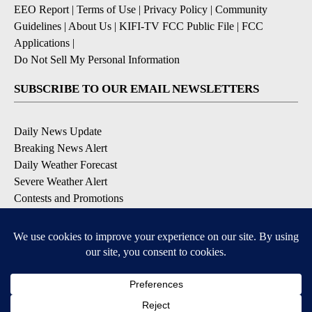
EEO Report
|
Terms of Use
|
Privacy Policy
|
Community
Guidelines
|
About Us
|
KIFI-TV FCC Public File
|
FCC
Applications
|
Do Not Sell My Personal Information
SUBSCRIBE TO OUR EMAIL NEWSLETTERS
Daily News Update
Breaking News Alert
Daily Weather Forecast
Severe Weather Alert
Contests and Promotions
DOWNLOAD OUR APPS
Available for iOS and Android