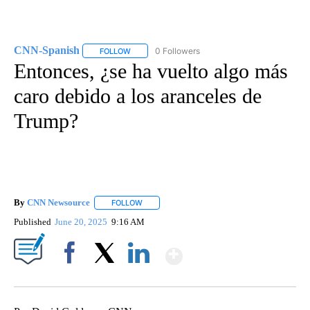
CNN-Spanish
0 Followers
FOLLOW
FOLLOW "CNN-SPANISH" TO RECEIVE NOTIFICA
Entonces, ¿se ha vuelto algo más
caro debido a los aranceles de
Trump?
By
CNN Newsource
FOLLOW
FOLLOW "" TO RECEIVE NOTIFICATIONS ABOU
Published
June 20, 2025
9:16 AM
Show More
Facebook
X
LinkedIn