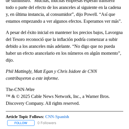
de suministro. “Muchas, muchas empresas esperan transferir
todo o parte del efecto de los aranceles al siguiente en la cadena
y, en última instancia, al consumidor”, dijo Powell. “Así que
estamos empezando a ver algunos efectos. Esperamos ver más”.
A pesar del éxito inicial en mantener los precios bajos, Lavorgna
del Tesoro reconoció que la inflación podría comenzar a subir
debido a los aranceles más adelante. “No digo que no pueda
haber un efecto arancelario en los números en algún momento”,
dijo.
Phil Mattingly, Matt Egan y Chris Isidore de CNN
contribuyeron a este informe.
The-CNN-Wire
™ & © 2025 Cable News Network, Inc., a Warner Bros.
Discovery Company. All rights reserved.
Article Topic Follows:
CNN-Spanish
0 Followers
FOLLOW
FOLLOW "CNN-SPANISH" TO RECEIVE NOTIFICATIONS ABOUT NEW