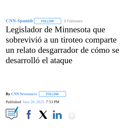
CNN-Spanish
0 Followers
FOLLOW
FOLLOW "CNN-SPANISH" TO RECEIVE NOTIFICA
Legislador de Minnesota que
sobrevivió a un tiroteo comparte
un relato desgarrador de cómo se
desarrolló el ataque
By
CNN Newsource
FOLLOW
FOLLOW "" TO RECEIVE NOTIFICATIONS ABOU
Published
June 20, 2025
7:53 PM
Show More
Facebook
X
LinkedIn