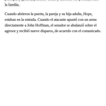
la familia.
Cuando abrieron la puerta, la pareja y su hija adulta, Hope,
estaban en la entrada. Cuando el atacante apuntó con un arma
directamente a John Hoffman, el senador se abalanzó sobre el
agresor y recibió nueve disparos, de acuerdo con el comunicado.
A
D
V
E
R
TI
S
E
M
E
N
T