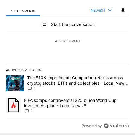
NEWEST
ALL COMMENTS
All Comments
Start the conversation
ADVERTISEMENT
ACTIVE CONVERSATIONS
The following is a list of the most commented articles in the last 7
A trending article titled "The $10K experiment: Comparing return
The $10K experiment: Comparing returns across
crypto, stocks, ETFs and collectibles - Local News
8
1
A trending article titled "FIFA scraps controversial $20 billion 
FIFA scraps controversial $20 billion World Cup
investment plan - Local News 8
1
Powered by