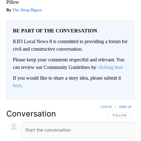
Pillow
The Sleep Digest
BE PART OF THE CONVERSATION
KIFI Local News 8 is committed to providing a forum for
civil and constructive conversation.
Please keep your comments respectful and relevant. You
can review our Community Guidelines by
clicking here
If you would like to share a story idea, please submit it
here
.
LOG IN
|
SIGN UP
Conversation
FOLLOW THIS CO
FOLLOW