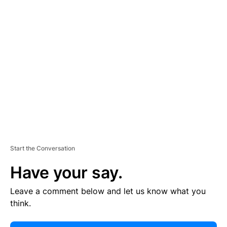
E
R
TI
S
E
M
E
N
T
Start the Conversation
Have your say.
Leave a comment below and let us know what you
think.