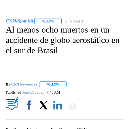
CNN-Spanish
0 Followers
FOLLOW
FOLLOW "CNN-SPANISH" TO RECEIVE NOTIFICA
Al menos ocho muertos en un
accidente de globo aerostático en
el sur de Brasil
By
CNN Newsource
FOLLOW
FOLLOW "" TO RECEIVE NOTIFICATIONS ABOU
Published
June 21, 2025
7:48 AM
Show More
Facebook
X
LinkedIn