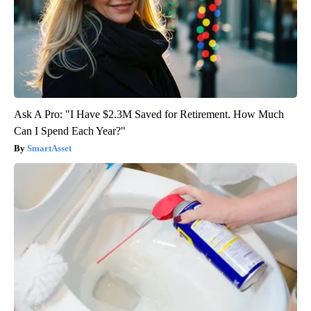
Ask A Pro: "I Have $2.3M Saved for Retirement. How Much
Can I Spend Each Year?"
SmartAsset