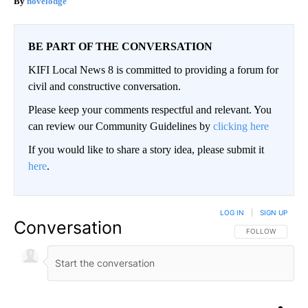
novelodge
BE PART OF THE CONVERSATION
KIFI Local News 8 is committed to providing a forum for
civil and constructive conversation.
Please keep your comments respectful and relevant. You
can review our Community Guidelines by
clicking here
If you would like to share a story idea, please submit it
here
.
LOG IN
|
SIGN UP
Conversation
FOLLOW THIS CO
FOLLOW