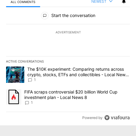
NEWEST
ALL COMMENTS
All Comments
Start the conversation
ADVERTISEMENT
ACTIVE CONVERSATIONS
The following is a list of the most commented articles in the last 7
A trending article titled "The $10K experiment: Comparing return
The $10K experiment: Comparing returns across
crypto, stocks, ETFs and collectibles - Local News
8
1
A trending article titled "FIFA scraps controversial $20 billion 
FIFA scraps controversial $20 billion World Cup
investment plan - Local News 8
1
Powered by