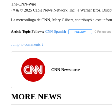
The-CNN-Wire
™ & © 2025 Cable News Network, Inc., a Warner Bros. Discove
La meteoróloga de CNN, Mary Gilbert, contribuyó a este infor
Article Topic Follows:
CNN-Spanish
0 Followers
FOLLOW
FOLLOW "CNN-SPAN
Jump to comments ↓
CNN Newsource
MORE NEWS