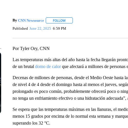
By
CNN Newsource
FOLLOW
FOLLOW "" TO RECEIVE NOTIFICATIONS 
Published
June 22, 2025
6:59 PM
Por Tyler Ory, CNN
Las temperaturas más altas del año hasta la fecha llegarán pront
de un brutal
domo de calor
que afectará a millones de personas 
Decenas de millones de personas, desde el Medio Oeste hasta la 
de nivel 4 de 4 desde el domingo hasta al menos el jueves, segú
prolongado es poco común, probablemente ofrecerá poco o ningún
no tenga un enfriamiento efectivo o una hidratación adecuada”, a
Se espera que las temperaturas máximas en las llanuras, el medio
menos 15 grados por encima de lo normal esta semana y marquen 
superando los 32 °C.