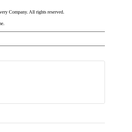
ry Company. All rights reserved.
me.
ISH" TO RECEIVE NOTIFICATIONS ABOUT NEW PAGES ON "CNN-SPANISH".