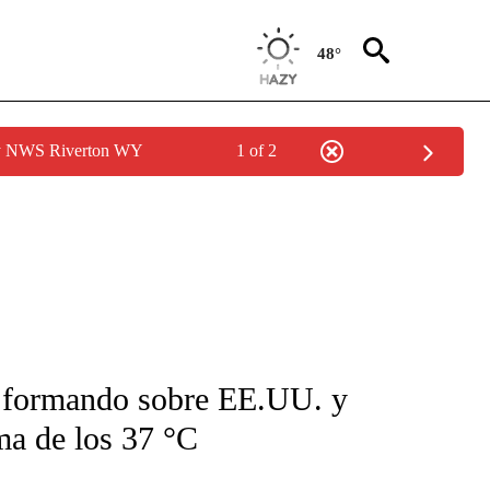
48°
by NWS Riverton WY
1 of 2
FICATIONS ABOUT NEW PAGES ON "CNN-SPANISH".
á formando sobre EE.UU. y
ma de los 37 °C