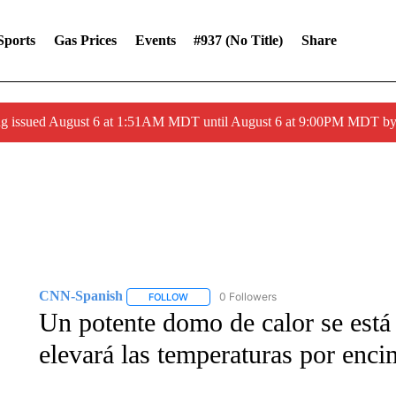
Sports
Gas Prices
Events
#937 (no Title)
Share
ng issued August 6 at 1:51AM MDT until August 6 at 9:00PM MDT 
CNN-Spanish
0 Followers
FOLLOW
FOLLOW "CNN-SPANISH" TO RECEIVE NOTI
Un potente domo de calor se est
elevará las temperaturas por enci