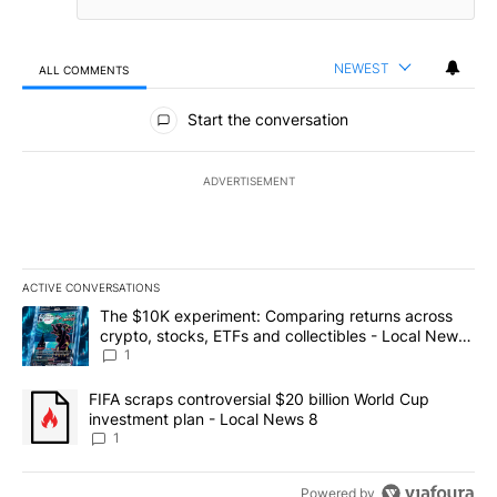
NEWEST
ALL COMMENTS
All Comments
Start the conversation
ADVERTISEMENT
ACTIVE CONVERSATIONS
The following is a list of the most commented articles in the last 7
A trending article titled "The $10K experiment: Comparing return
The $10K experiment: Comparing returns across
crypto, stocks, ETFs and collectibles - Local News
8
1
A trending article titled "FIFA scraps controversial $20 billion 
FIFA scraps controversial $20 billion World Cup
investment plan - Local News 8
1
Powered by