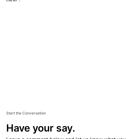
A
D
V
E
R
TI
S
E
M
E
N
T
Start the Conversation
Have your say.