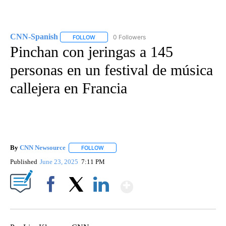
CNN-Spanish
0 Followers
FOLLOW
FOLLOW "CNN-SPANISH" TO RECEIVE NOTIFICA
Pinchan con jeringas a 145
personas en un festival de música
callejera en Francia
By
CNN Newsource
FOLLOW
FOLLOW "" TO RECEIVE NOTIFICATIONS ABOU
Published
June 23, 2025
7:11 PM
Show More
Facebook
X
LinkedIn