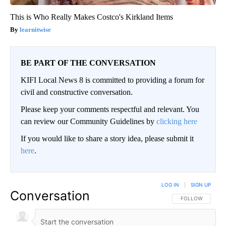
This is Who Really Makes Costco's Kirkland Items
learnitwise
BE PART OF THE CONVERSATION
KIFI Local News 8 is committed to providing a forum for
civil and constructive conversation.
Please keep your comments respectful and relevant. You
can review our Community Guidelines by
clicking here
If you would like to share a story idea, please submit it
here
.
LOG IN
|
SIGN UP
Conversation
FOLLOW THIS CO
FOLLOW