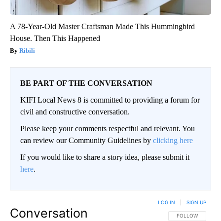
A 78-Year-Old Master Craftsman Made This Hummingbird
House. Then This Happened
Ribili
BE PART OF THE CONVERSATION
KIFI Local News 8 is committed to providing a forum for
civil and constructive conversation.
Please keep your comments respectful and relevant. You
can review our Community Guidelines by
clicking here
If you would like to share a story idea, please submit it
here
.
LOG IN
|
SIGN UP
Conversation
FOLLOW THIS CO
FOLLOW