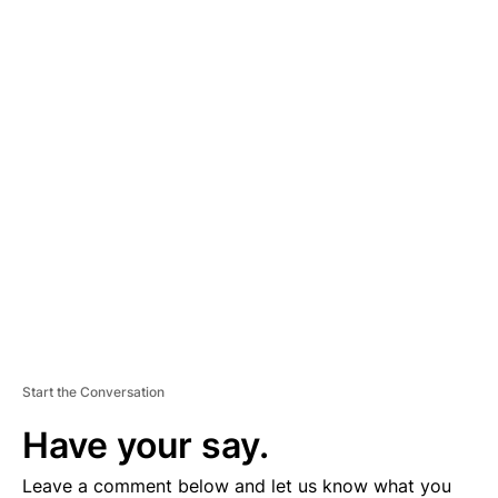
A
D
V
E
R
TI
S
E
M
E
N
T
Start the Conversation
Have your say.
Leave a comment below and let us know what you