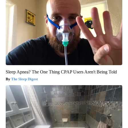
Sleep Apnea? The One Thing CPAP Users Aren't Being Told
The Sleep Digest