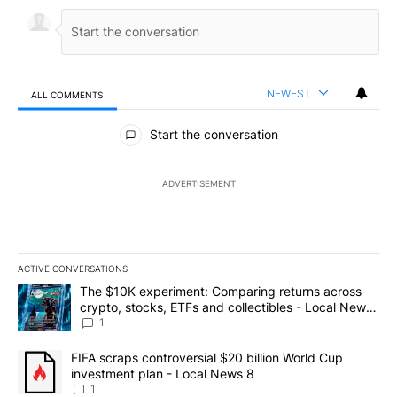
NEWEST
ALL COMMENTS
All Comments
Start the conversation
ADVERTISEMENT
ACTIVE CONVERSATIONS
The following is a list of the most commented articles in the last 7
A trending article titled "The $10K experiment: Comparing return
The $10K experiment: Comparing returns across
crypto, stocks, ETFs and collectibles - Local News
8
1
A trending article titled "FIFA scraps controversial $20 billion 
FIFA scraps controversial $20 billion World Cup
investment plan - Local News 8
1