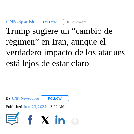
CNN-Spanish
0 Followers
FOLLOW
FOLLOW "CNN-SPANISH" TO RECEIVE NOTIFICA
Trump sugiere un “cambio de
régimen” en Irán, aunque el
verdadero impacto de los ataques
está lejos de estar claro
By
CNN Newsource
FOLLOW
FOLLOW "" TO RECEIVE NOTIFICATIONS ABOU
Published
June 23, 2025
12:02 AM
Show More
Facebook
X
LinkedIn