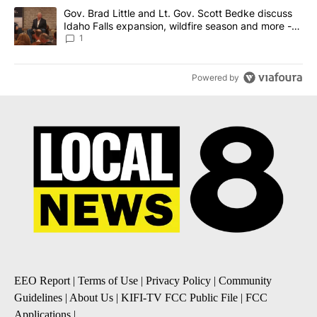
A trending article titled "Gov. Brad Little and Lt. Gov. Scott Be
Gov. Brad Little and Lt. Gov. Scott Bedke discuss
Idaho Falls expansion, wildfire season and more -
Local News 8
1
Powered by
EEO Report
|
Terms of Use
|
Privacy Policy
|
Community
Guidelines
|
About Us
|
KIFI-TV FCC Public File
|
FCC
Applications
|