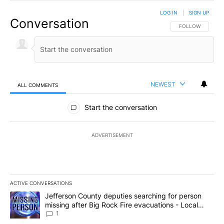
LOG IN
|
SIGN UP
Conversation
FOLLOW THIS CO
FOLLOW
NEWEST
ALL COMMENTS
All Comments
Start the conversation
ADVERTISEMENT
ACTIVE CONVERSATIONS
The following is a list of the most commented articles in the last 7
A trending article titled "Jefferson County deputies searching fo
Jefferson County deputies searching for person
missing after Big Rock Fire evacuations - Local
News 8
1