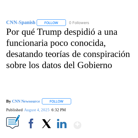
CNN-Spanish
0 Followers
FOLLOW
FOLLOW "CNN-SPANISH" TO RECEIVE NOTIFICA
Por qué Trump despidió a una
funcionaria poco conocida,
desatando teorías de conspiración
sobre los datos del Gobierno
By
CNN Newsource
FOLLOW
FOLLOW "" TO RECEIVE NOTIFICATIONS ABOU
Published
August 4, 2025
6:32 PM
Show More
Facebook
X
LinkedIn