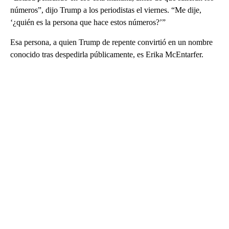
números”, dijo Trump a los periodistas el viernes. “Me dije,
‘¿quién es la persona que hace estos números?’”
Esa persona, a quien Trump de repente convirtió en un nombre
conocido tras despedirla públicamente, es Erika McEntarfer.
A
D
V
E
R
TI
S
E
M
E
N
T