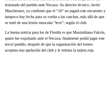
lesionado del partido ante Necaxa. Su director técnico, Javier
Mascherano, ya confirmó que el “10” no jugará este encuentro y
tampoco hay fecha para su vuelta a las canchas, más allá de que
se trató de una lesión muscular “leve”, según el club.
La buena noticia para los de Florida es que Maximiliano Falcón,
quien fue expulsado ante el Necaxa, finalmente podrá jugar este
tercer partido, después de que la organización del torneo
aceptara una apelación del club y le retirara la tarjeta roja.
A
D
V
E
R
TI
S
E
M
E
N
T