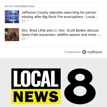
ACTIVE CONVERSATIONS
The following is a list of the most commented articles in the last 7
A trending article titled "Jefferson County deputies searching fo
Jefferson County deputies searching for person
missing after Big Rock Fire evacuations - Local
News 8
1
A trending article titled "Gov. Brad Little and Lt. Gov. Scott Be
Gov. Brad Little and Lt. Gov. Scott Bedke discuss
Idaho Falls expansion, wildfire season and more -
Local News 8
1
Powered by