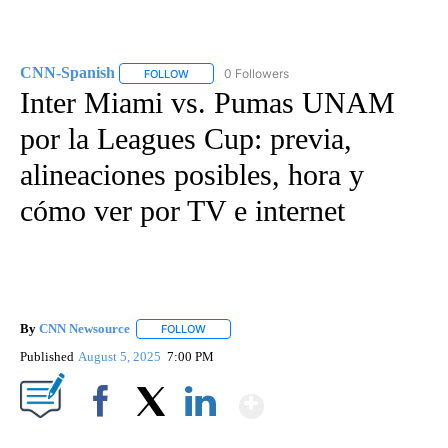
CNN-Spanish
0 Followers
FOLLOW
FOLLOW "CNN-SPANISH" TO RECEIVE NOTIFICA
Inter Miami vs. Pumas UNAM
por la Leagues Cup: previa,
alineaciones posibles, hora y
cómo ver por TV e internet
By
CNN Newsource
FOLLOW
FOLLOW "" TO RECEIVE NOTIFICATIONS ABOU
Published
August 5, 2025
7:00 PM
Show More
Facebook
X
LinkedIn