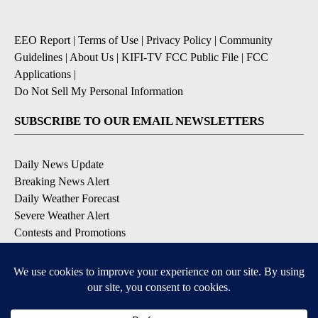
EEO Report
|
Terms of Use
|
Privacy Policy
|
Community
Guidelines
|
About Us
|
KIFI-TV FCC Public File
|
FCC
Applications
|
Do Not Sell My Personal Information
SUBSCRIBE TO OUR EMAIL NEWSLETTERS
Daily News Update
Breaking News Alert
Daily Weather Forecast
Severe Weather Alert
Contests and Promotions
DOWNLOAD OUR APPS
Available for iOS and Android