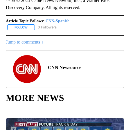
™ & © 2025 Cable News Network, Inc., a Warner Bros.
Discovery Company. All rights reserved.
Article Topic Follows:
CNN-Spanish
0 Followers
FOLLOW
FOLLOW "CNN-SPANISH" TO RECEIVE NOTIFICATIONS ABOUT NEW
Jump to comments ↓
CNN Newsource
MORE NEWS