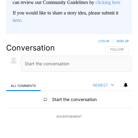
can review our Community Guidelines by
clicking here
If you would like to share a story idea, please submit it
here
.
LOG IN
|
SIGN UP
Conversation
FOLLOW THIS CO
FOLLOW
NEWEST
ALL COMMENTS
All Comments
Start the conversation
ADVERTISEMENT