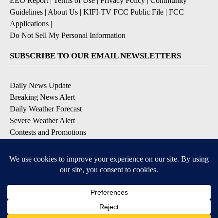
EEO Report
|
Terms of Use
|
Privacy Policy
|
Community
Guidelines
|
About Us
|
KIFI-TV FCC Public File
|
FCC
Applications
|
Do Not Sell My Personal Information
SUBSCRIBE TO OUR EMAIL NEWSLETTERS
Daily News Update
Breaking News Alert
Daily Weather Forecast
Severe Weather Alert
Contests and Promotions
DOWNLOAD OUR APPS
Available for iOS and Android