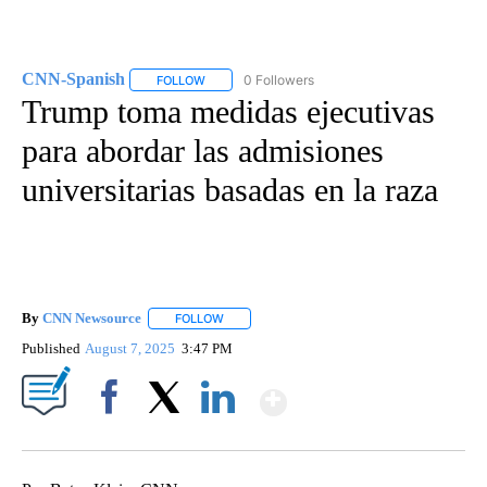
CNN-Spanish
0 Followers
FOLLOW
FOLLOW "CNN-SPANISH" TO RECEIVE NOTIFICA
Trump toma medidas ejecutivas
para abordar las admisiones
universitarias basadas en la raza
By
CNN Newsource
FOLLOW
FOLLOW "" TO RECEIVE NOTIFICATIONS ABOU
Published
August 7, 2025
3:47 PM
Show More
Facebook
X
LinkedIn