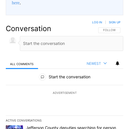
here
.
LOG IN
|
SIGN UP
Conversation
FOLLOW THIS CO
FOLLOW
NEWEST
ALL COMMENTS
All Comments
Start the conversation
ADVERTISEMENT
ACTIVE CONVERSATIONS
The following is a list of the most commented articles in the last 7
A trending article titled "Jefferson County deputies searching fo
Jefferson County deputies searching for person