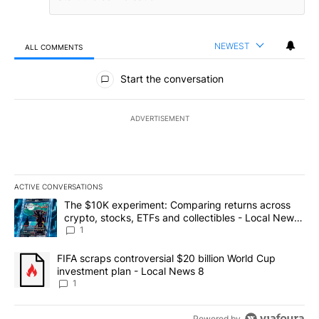
NEWEST
ALL COMMENTS
All Comments
Start the conversation
ADVERTISEMENT
ACTIVE CONVERSATIONS
The following is a list of the most commented articles in the last 7
A trending article titled "The $10K experiment: Comparing return
The $10K experiment: Comparing returns across
crypto, stocks, ETFs and collectibles - Local News
8
1
A trending article titled "FIFA scraps controversial $20 billion 
FIFA scraps controversial $20 billion World Cup
investment plan - Local News 8
1
Powered by