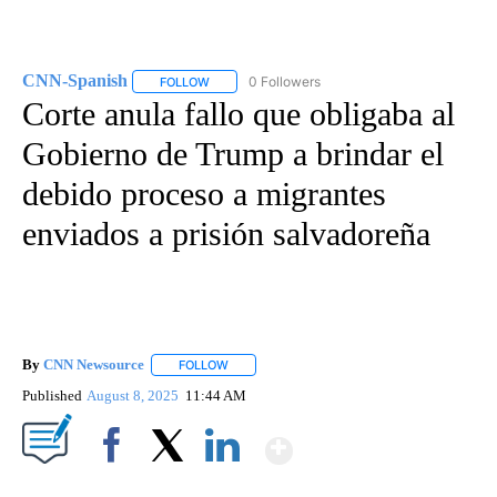
CNN-Spanish
0 Followers
FOLLOW
FOLLOW "CNN-SPANISH" TO RECEIVE NOTIFICA
Corte anula fallo que obligaba al
Gobierno de Trump a brindar el
debido proceso a migrantes
enviados a prisión salvadoreña
By
CNN Newsource
FOLLOW
FOLLOW "" TO RECEIVE NOTIFICATIONS ABOU
Published
August 8, 2025
11:44 AM
Show More
Facebook
X
LinkedIn