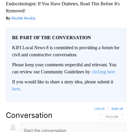
Endocrinologist: If You Have Diabetes, Read This Before It's
Removed!
Health Weekly
BE PART OF THE CONVERSATION
KIFI Local News 8 is committed to providing a forum for
civil and constructive conversation.
Please keep your comments respectful and relevant. You
can review our Community Guidelines by
clicking here
If you would like to share a story idea, please submit it
here
.
LOG IN
|
SIGN UP
Conversation
FOLLOW THIS CO
FOLLOW