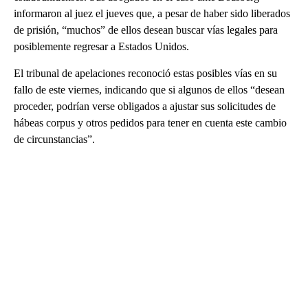
informaron al juez el jueves que, a pesar de haber sido liberados
de prisión, “muchos” de ellos desean buscar vías legales para
posiblemente regresar a Estados Unidos.
El tribunal de apelaciones reconoció estas posibles vías en su
fallo de este viernes, indicando que si algunos de ellos “desean
proceder, podrían verse obligados a ajustar sus solicitudes de
hábeas corpus y otros pedidos para tener en cuenta este cambio
de circunstancias”.
A
D
V
E
R
TI
S
E
M
E
N
T