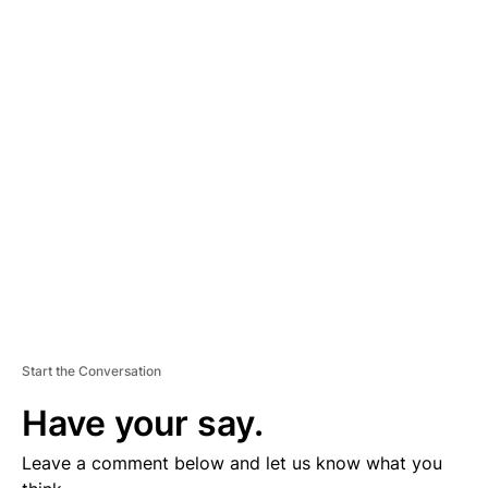
A
D
V
E
R
TI
S
E
M
E
N
T
Start the Conversation
Have your say.
Leave a comment below and let us know what you