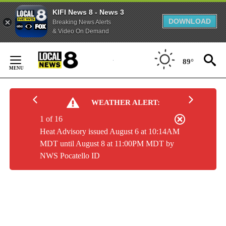
KIFI News 8 - News 3
DOWNLOAD
Breaking News Alerts
& Video On Demand
Skip
to
89°
Content
WEATHER ALERT:
1 of 16
Heat Advisory issued August 6 at 10:14AM
MDT until August 8 at 11:00PM MDT by
NWS Pocatello ID