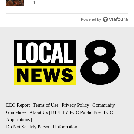
Local News 8
1
Powered by
EEO Report
|
Terms of Use
|
Privacy Policy
|
Community
Guidelines
|
About Us
|
KIFI-TV FCC Public File
|
FCC
Applications
|
Do Not Sell My Personal Information