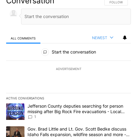
Conversation
FOLLOW THIS CO
FOLLOW
NEWEST
ALL COMMENTS
All Comments
Start the conversation
ADVERTISEMENT
ACTIVE CONVERSATIONS
The following is a list of the most commented articles in the last 7
A trending article titled "Jefferson County deputies searching fo
Jefferson County deputies searching for person
missing after Big Rock Fire evacuations - Local
News 8
1
A trending article titled "Gov. Brad Little and Lt. Gov. Scott Be
Gov. Brad Little and Lt. Gov. Scott Bedke discuss
Idaho Falls expansion, wildfire season and more -