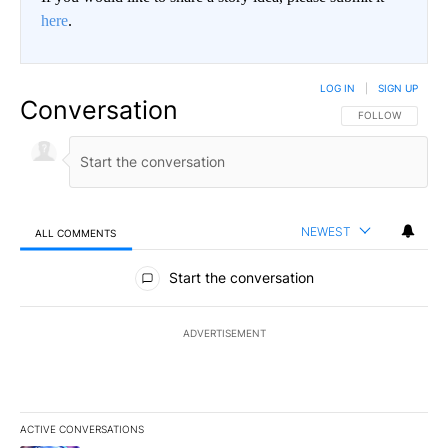
here
.
LOG IN
|
SIGN UP
Conversation
FOLLOW THIS CO
FOLLOW
NEWEST
ALL COMMENTS
All Comments
Start the conversation
ADVERTISEMENT
ACTIVE CONVERSATIONS
The following is a list of the most commented articles in the last 7