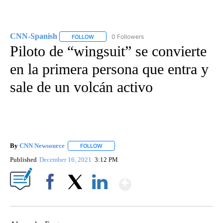
CNN-Spanish
0 Followers
FOLLOW
FOLLOW "CNN-SPANISH" TO RECEIVE NOTIFICA
Piloto de “wingsuit” se convierte
en la primera persona que entra y
sale de un volcán activo
By
CNN Newsource
FOLLOW
FOLLOW "" TO RECEIVE NOTIFICATIONS ABOU
Published
December 16, 2021
3:12 PM
Show More
Facebook
X
LinkedIn