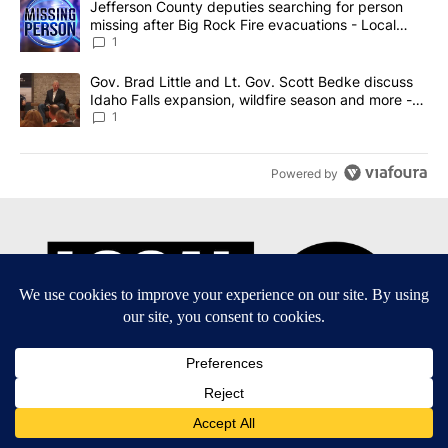
A trending article titled "Jefferson County deputies searching fo
Jefferson County deputies searching for person
missing after Big Rock Fire evacuations - Local
News 8
1
A trending article titled "Gov. Brad Little and Lt. Gov. Scott Be
Gov. Brad Little and Lt. Gov. Scott Bedke discuss
Idaho Falls expansion, wildfire season and more -
Local News 8
1
Powered by