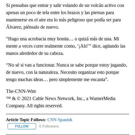
Si pensabas que entrar y salir volando de un volcán activo con
apenas un poco de tela entre los brazos y las piernas para
mantenerse en el aire era lo más peligroso que podía ser para
Álvarez, piénsalo de nuevo.
“Hago una acrobacia muy bonita… o quizá más de una. Mi
mente a veces corre realmente como, ‘¡Ah!’” dice, agitando las
manos alrededor de su cabeza.
“No sé si van a funcionar. Nunca se sabe porque estoy jugando,
de nuevo, con la naturaleza. Necesito organizar esto porque
tengo muchas ideas… pero simplemente me encanta”.
The-CNN-Wire
™ & © 2021 Cable News Network, Inc., a WarnerMedia
Company. All rights reserved.
Article Topic Follows:
CNN-Spanish
0 Followers
FOLLOW
FOLLOW "CNN-SPANISH" TO RECEIVE NOTIFICATIONS ABOUT NEW