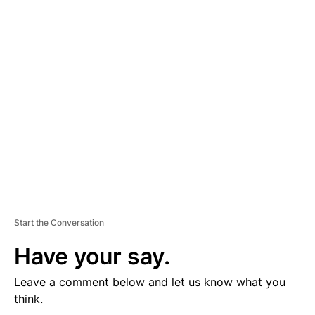
D
V
E
R
TI
S
E
M
E
N
T
Start the Conversation
Have your say.
Leave a comment below and let us know what you
think.