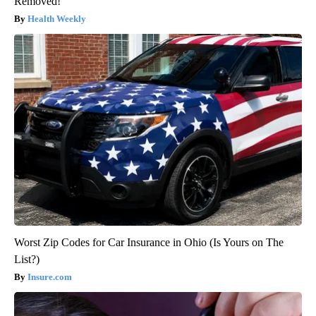
Removed!
Health Weekly
Worst Zip Codes for Car Insurance in Ohio (Is Yours on The
List?)
Insure.com