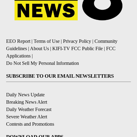
EEO Report
|
Terms of Use
|
Privacy Policy
|
Community
Guidelines
|
About Us
|
KIFI-TV FCC Public File
|
FCC
Applications
|
Do Not Sell My Personal Information
SUBSCRIBE TO OUR EMAIL NEWSLETTERS
Daily News Update
Breaking News Alert
Daily Weather Forecast
Severe Weather Alert
Contests and Promotions
DOWNLOAD OUR APPS