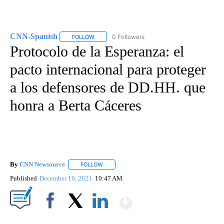
CNN-Spanish
0 Followers
FOLLOW
FOLLOW "CNN-SPANISH" TO RECEIVE NOTIFICA
Protocolo de la Esperanza: el
pacto internacional para proteger
a los defensores de DD.HH. que
honra a Berta Cáceres
By
CNN Newsource
FOLLOW
FOLLOW "" TO RECEIVE NOTIFICATIONS ABOU
Published
December 16, 2021
10:47 AM
Show More
Facebook
X
LinkedIn