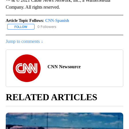
™ & © 2021 Cable News Network, Inc., a WarnerMedia
Company. All rights reserved.
Article Topic Follows:
CNN-Spanish
0 Followers
FOLLOW
FOLLOW "CNN-SPANISH" TO RECEIVE NOTIFICATIONS ABOUT NEW
Jump to comments ↓
CNN Newsource
RELATED ARTICLES