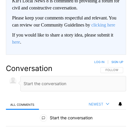
KIFI Local News 8 is committed to providing a forum for
civil and constructive conversation.
Please keep your comments respectful and relevant. You
can review our Community Guidelines by
clicking here
If you would like to share a story idea, please submit it
here
.
LOG IN
|
SIGN UP
Conversation
FOLLOW THIS CO
FOLLOW
NEWEST
ALL COMMENTS
All Comments
Start the conversation