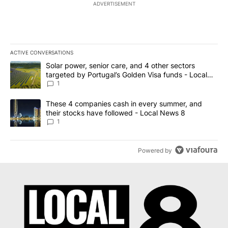
ADVERTISEMENT
ACTIVE CONVERSATIONS
The following is a list of the most commented articles in the last 7
A trending article titled "Solar power, senior care, and 4 other 
Solar power, senior care, and 4 other sectors
targeted by Portugal’s Golden Visa funds - Local
News 8
1
A trending article titled "These 4 companies cash in every summe
These 4 companies cash in every summer, and
their stocks have followed - Local News 8
1
Powered by