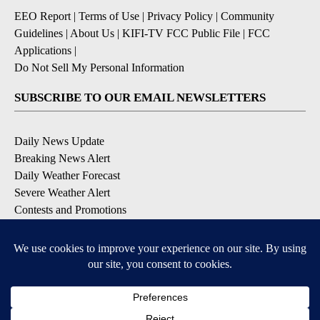
EEO Report
|
Terms of Use
|
Privacy Policy
|
Community
Guidelines
|
About Us
|
KIFI-TV FCC Public File
|
FCC
Applications
|
Do Not Sell My Personal Information
SUBSCRIBE TO OUR EMAIL NEWSLETTERS
Daily News Update
Breaking News Alert
Daily Weather Forecast
Severe Weather Alert
Contests and Promotions
DOWNLOAD OUR APPS
Available for iOS and Android