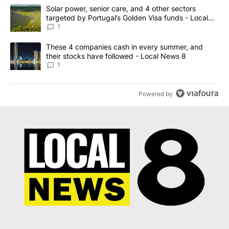
The following is a list of the most commented articles in the last 7
A trending article titled "Solar power, senior care, and 4 other 
Solar power, senior care, and 4 other sectors
targeted by Portugal’s Golden Visa funds - Local
News 8
1
A trending article titled "These 4 companies cash in every summe
These 4 companies cash in every summer, and
their stocks have followed - Local News 8
1
Powered by