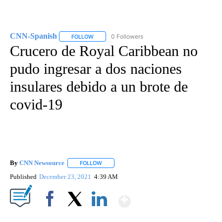
CNN-Spanish
0 Followers
FOLLOW
FOLLOW "CNN-SPANISH" TO RECEIVE NOTIFICA
Crucero de Royal Caribbean no
pudo ingresar a dos naciones
insulares debido a un brote de
covid-19
By
CNN Newsource
FOLLOW
FOLLOW "" TO RECEIVE NOTIFICATIONS ABOU
Published
December 23, 2021
4:39 AM
Show More
Facebook
X
LinkedIn