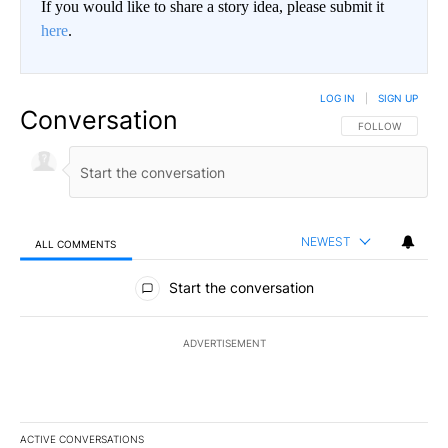
If you would like to share a story idea, please submit it
here
.
LOG IN
|
SIGN UP
Conversation
FOLLOW THIS CO
FOLLOW
NEWEST
ALL COMMENTS
All Comments
Start the conversation
ADVERTISEMENT
ACTIVE CONVERSATIONS