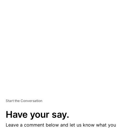
A
D
V
E
R
TI
S
E
M
E
N
T
Start the Conversation
Have your say.
Leave a comment below and let us know what you