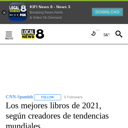
KIFI News 8 - News 3
DOWNLOAD
Breaking News Alerts
& Video On Demand
Skip
to
56°
Content
CNN-Spanish
0 Followers
FOLLOW
FOLLOW "CNN-SPANISH" TO RECEIVE NOTIFICA
Los mejores libros de 2021,
según creadores de tendencias
mundiales