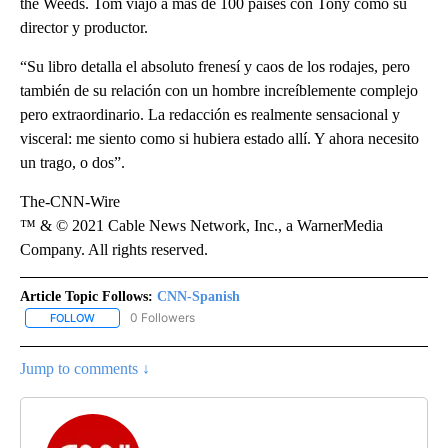
the Weeds. Tom viajó a más de 100 países con Tony como su
director y productor.
“Su libro detalla el absoluto frenesí y caos de los rodajes, pero
también de su relación con un hombre increíblemente complejo
pero extraordinario. La redacción es realmente sensacional y
visceral: me siento como si hubiera estado allí. Y ahora necesito
un trago, o dos”.
The-CNN-Wire
™ & © 2021 Cable News Network, Inc., a WarnerMedia
Company. All rights reserved.
Article Topic Follows:
CNN-Spanish
0 Followers
FOLLOW
FOLLOW "CNN-SPANISH" TO RECEIVE NOTIFICATIONS ABOUT NEW
Jump to comments ↓