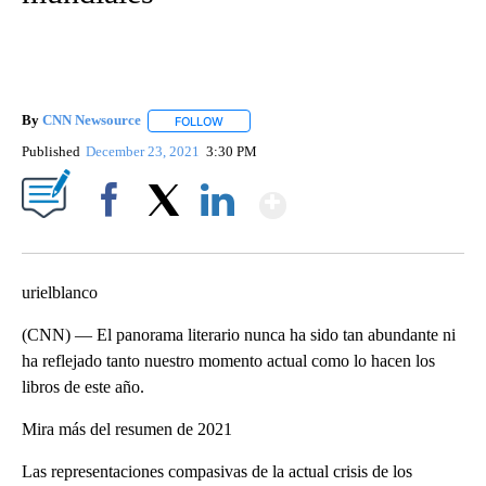
By
CNN Newsource
FOLLOW
FOLLOW "" TO RECEIVE NOTIFICATIONS ABOU
Published
December 23, 2021
3:30 PM
Show More
Facebook
X
LinkedIn
urielblanco
(CNN) — El panorama literario nunca ha sido tan abundante ni
ha reflejado tanto nuestro momento actual como lo hacen los
libros de este año.
Mira más del resumen de 2021
Las representaciones compasivas de la actual crisis de los