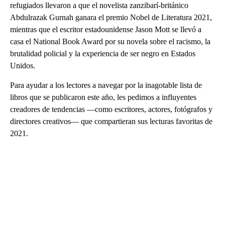
refugiados llevaron a que el novelista zanzibarí-británico
Abdulrazak Gurnah ganara el premio Nobel de Literatura 2021,
mientras que el escritor estadounidense Jason Mott se llevó a
casa el National Book Award por su novela sobre el racismo, la
brutalidad policial y la experiencia de ser negro en Estados
Unidos.
Para ayudar a los lectores a navegar por la inagotable lista de
libros que se publicaron este año, les pedimos a influyentes
creadores de tendencias ––como escritores, actores, fotógrafos y
directores creativos–– que compartieran sus lecturas favoritas de
2021.
A
D
V
E
R
TI
S
E
M
E
N
T