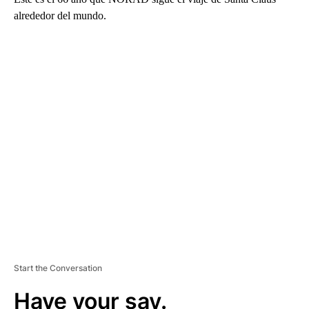
alrededor del mundo.
A
D
V
E
R
TI
S
E
M
E
N
T
Start the Conversation
Have your say.