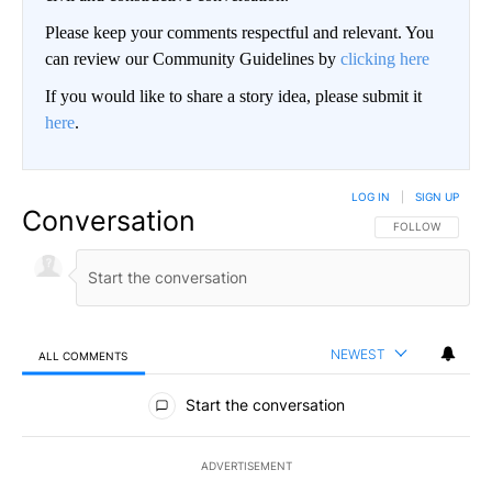
Please keep your comments respectful and relevant. You
can review our Community Guidelines by
clicking here
If you would like to share a story idea, please submit it
here
.
LOG IN
|
SIGN UP
Conversation
FOLLOW THIS CO
FOLLOW
NEWEST
ALL COMMENTS
All Comments
Start the conversation
ADVERTISEMENT