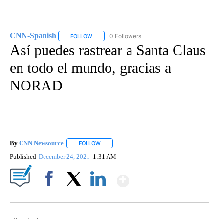
CNN-Spanish
0 Followers
FOLLOW
FOLLOW "CNN-SPANISH" TO RECEIVE NOTIFICA
Así puedes rastrear a Santa Claus
en todo el mundo, gracias a
NORAD
By
CNN Newsource
FOLLOW
FOLLOW "" TO RECEIVE NOTIFICATIONS ABOU
Published
December 24, 2021
1:31 AM
Show More
Facebook
X
LinkedIn