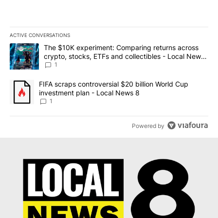
ACTIVE CONVERSATIONS
The following is a list of the most commented articles in the last 7
A trending article titled "The $10K experiment: Comparing return
The $10K experiment: Comparing returns across
crypto, stocks, ETFs and collectibles - Local News
8
1
A trending article titled "FIFA scraps controversial $20 billion 
FIFA scraps controversial $20 billion World Cup
investment plan - Local News 8
1
Powered by