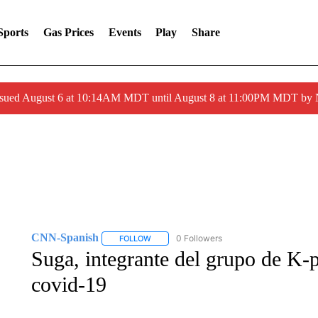
Sports
Gas Prices
Events
Play
Share
ssued August 6 at 10:14AM MDT until August 8 at 11:00PM MDT by
CNN-Spanish
0 Followers
FOLLOW
FOLLOW "CNN-SPANISH" TO RECEIVE NOTI
Suga, integrante del grupo de K-
covid-19