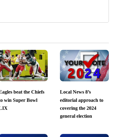
Eagles beat the Chiefs
Local News 8’s
to win Super Bowl
editorial approach to
LIX
covering the 2024
general election