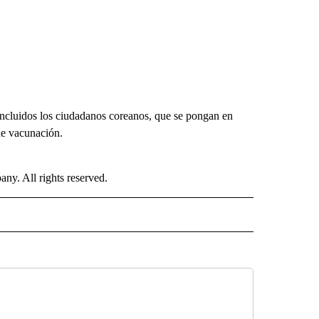
 incluidos los ciudadanos coreanos, que se pongan en
de vacunación.
. All rights reserved.
ISH" TO RECEIVE NOTIFICATIONS ABOUT NEW PAGES ON "CNN-SPANISH".