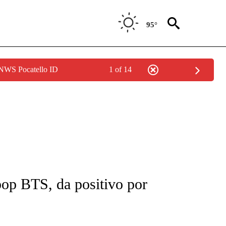
95°
 NWS Pocatello ID
1 of 14
FICATIONS ABOUT NEW PAGES ON "CNN-SPANISH".
pop BTS, da positivo por