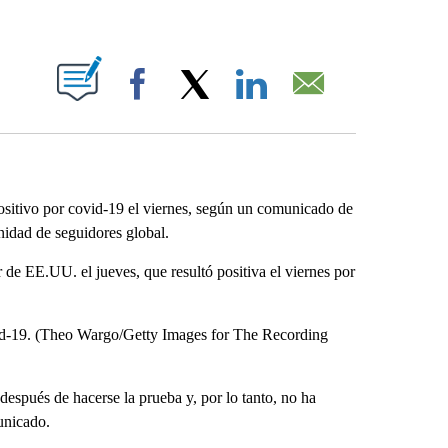
ABOUT NEW PAGES ON "".
Facebook
X
LinkedIn
Email
tivo por covid-19 el viernes, según un comunicado de
dad de seguidores global.
de EE.UU. el jueves, que resultó positiva el viernes por
vid-19. (Theo Wargo/Getty Images for The Recording
después de hacerse la prueba y, por lo tanto, no ha
unicado.