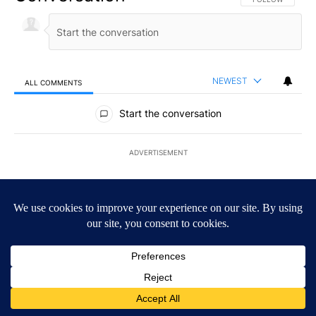
NEWEST
ALL COMMENTS
All Comments
Start the conversation
ADVERTISEMENT
ACTIVE CONVERSATIONS
The following is a list of the most commented articles in the last 7
A trending article titled "Jefferson County deputies searching fo
Jefferson County deputies searching for person
missing after Big Rock Fire evacuations - Local
News 8
1
A trending article titled "Gov. Brad Little and Lt. Gov. Scott Be
Gov. Brad Little and Lt. Gov. Scott Bedke discuss
Idaho Falls expansion, wildfire season and more -
1