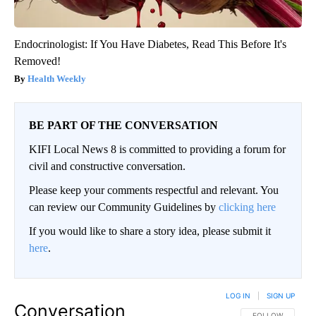
Endocrinologist: If You Have Diabetes, Read This Before It's
Removed!
Health Weekly
BE PART OF THE CONVERSATION
KIFI Local News 8 is committed to providing a forum for
civil and constructive conversation.
Please keep your comments respectful and relevant. You
can review our Community Guidelines by
clicking here
If you would like to share a story idea, please submit it
here
.
LOG IN
|
SIGN UP
Conversation
FOLLOW THIS CO
FOLLOW