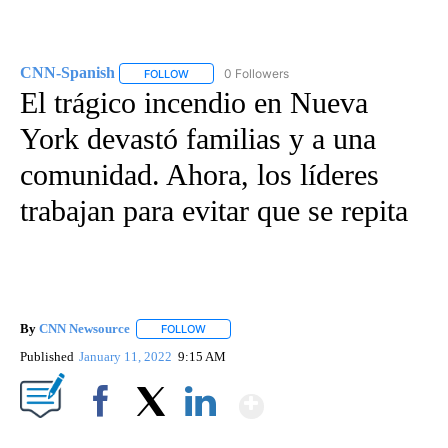
CNN-Spanish
0 Followers
FOLLOW
FOLLOW "CNN-SPANISH" TO RECEIVE NOTIFICA
El trágico incendio en Nueva
York devastó familias y a una
comunidad. Ahora, los líderes
trabajan para evitar que se repita
By
CNN Newsource
FOLLOW
FOLLOW "" TO RECEIVE NOTIFICATIONS ABOU
Published
January 11, 2022
9:15 AM
Show More
Facebook
X
LinkedIn