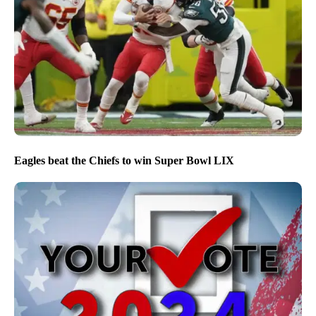
Eagles beat the Chiefs to win Super Bowl LIX