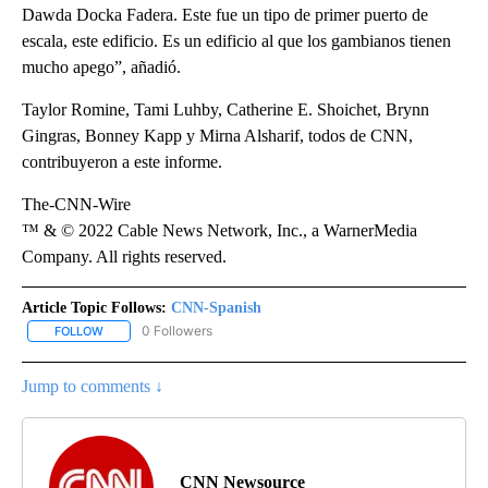
Dawda Docka Fadera. Este fue un tipo de primer puerto de
escala, este edificio. Es un edificio al que los gambianos tienen
mucho apego”, añadió.
Taylor Romine, Tami Luhby, Catherine E. Shoichet, Brynn
Gingras, Bonney Kapp y Mirna Alsharif, todos de CNN,
contribuyeron a este informe.
The-CNN-Wire
™ & © 2022 Cable News Network, Inc., a WarnerMedia
Company. All rights reserved.
Article Topic Follows:
CNN-Spanish
0 Followers
FOLLOW
FOLLOW "CNN-SPANISH" TO RECEIVE NOTIFICATIONS ABOUT NEW
Jump to comments ↓
CNN Newsource