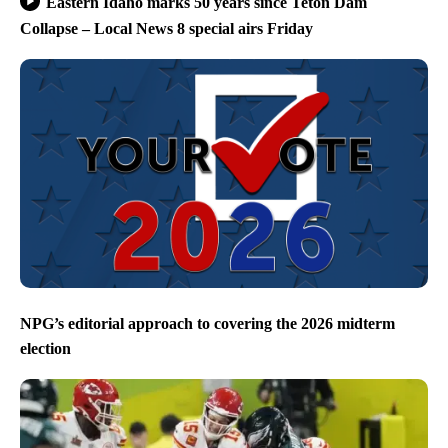
Eastern Idaho marks 50 years since Teton Dam
Collapse – Local News 8 special airs Friday
NPG’s editorial approach to covering the 2026 midterm
election