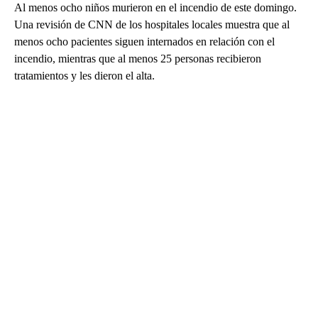
Al menos ocho niños murieron en el incendio de este domingo.
Una revisión de CNN de los hospitales locales muestra que al
menos ocho pacientes siguen internados en relación con el
incendio, mientras que al menos 25 personas recibieron
tratamientos y les dieron el alta.
A
D
V
E
R
TI
S
E
M
E
N
T