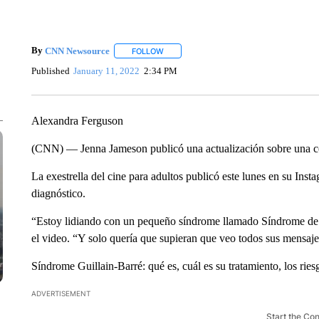
By
CNN Newsource
FOLLOW
FOLLOW "" TO RECEIVE NOTIFICATIONS 
Published
January 11, 2022
2:34 PM
Alexandra Ferguson
(CNN) — Jenna Jameson publicó una actualización sobre una co
La exestrella del cine para adultos publicó este lunes en su Ins
diagnóstico.
“Estoy lidiando con un pequeño síndrome llamado Síndrome de Gu
el video. “Y solo quería que supieran que veo todos sus mensaj
Síndrome Guillain-Barré: qué es, cuál es su tratamiento, los ries
ADVERTISEMENT
Start the Co