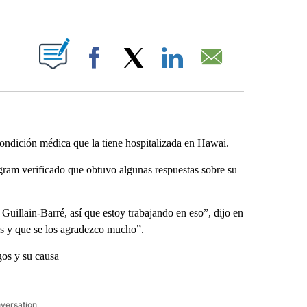
ABOUT NEW PAGES ON "".
Facebook
X
LinkedIn
Email
ndición médica que la tiene hospitalizada en Hawai.
tagram verificado que obtuvo algunas respuestas sobre su
illain-Barré, así que estoy trabajando en eso”, dijo en
es y que se los agradezco mucho”.
gos y su causa
nversation