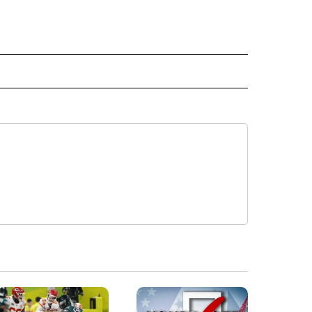
ISH" TO RECEIVE NOTIFICATIONS ABOUT NEW PAGES ON "CNN-SPANISH".