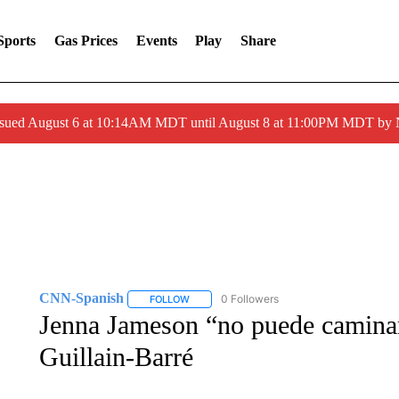
Sports
Gas Prices
Events
Play
Share
ssued August 6 at 10:14AM MDT until August 8 at 11:00PM MDT by
CNN-Spanish
0 Followers
FOLLOW
FOLLOW "CNN-SPANISH" TO RECEIVE NOTI
Jenna Jameson “no puede caminar
Guillain-Barré