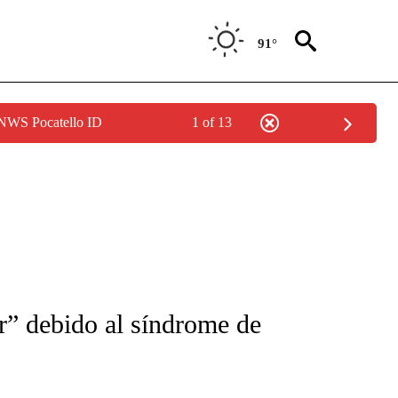
91°
 NWS Pocatello ID
1 of 13
FICATIONS ABOUT NEW PAGES ON "CNN-SPANISH".
” debido al síndrome de