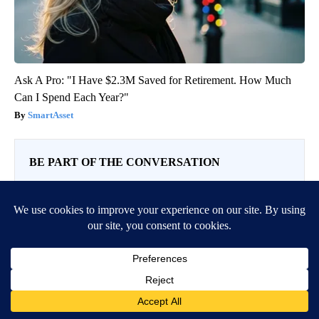
Ask A Pro: "I Have $2.3M Saved for Retirement. How Much
Can I Spend Each Year?"
SmartAsset
BE PART OF THE CONVERSATION
KIFI Local News 8 is committed to providing a forum for
civil and constructive conversation.
Please keep your comments respectful and relevant. You
can review our Community Guidelines by
clicking here
If you would like to share a story idea, please submit it
here
.