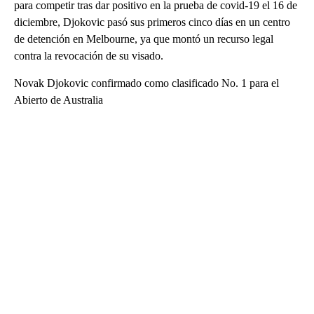
para competir tras dar positivo en la prueba de covid-19 el 16 de
diciembre, Djokovic pasó sus primeros cinco días en un centro
de detención en Melbourne, ya que montó un recurso legal
contra la revocación de su visado.
Novak Djokovic confirmado como clasificado No. 1 para el
Abierto de Australia
A
D
V
E
R
TI
S
E
M
E
N
T