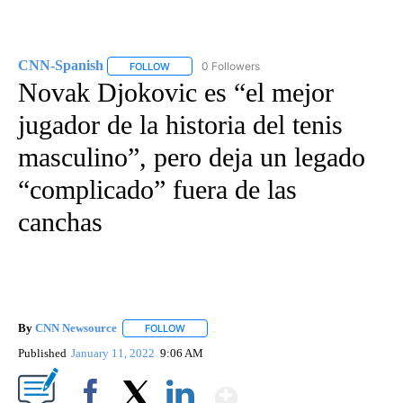
CNN-Spanish
0 Followers
FOLLOW
FOLLOW "CNN-SPANISH" TO RECEIVE NOTIFICA
Novak Djokovic es “el mejor
jugador de la historia del tenis
masculino”, pero deja un legado
“complicado” fuera de las
canchas
By
CNN Newsource
FOLLOW
FOLLOW "" TO RECEIVE NOTIFICATIONS ABOU
Published
January 11, 2022
9:06 AM
Show More