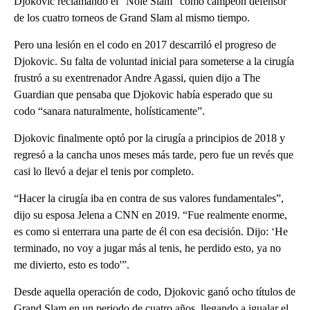
Djokovic reclamando el “Nole Slam” como campeón defensor
de los cuatro torneos de Grand Slam al mismo tiempo.
Pero una lesión en el codo en 2017 descarriló el progreso de
Djokovic. Su falta de voluntad inicial para someterse a la cirugía
frustró a su exentrenador Andre Agassi, quien dijo a The
Guardian que pensaba que Djokovic había esperado que su
codo “sanara naturalmente, holísticamente”.
Djokovic finalmente optó por la cirugía a principios de 2018 y
regresó a la cancha unos meses más tarde, pero fue un revés que
casi lo llevó a dejar el tenis por completo.
“Hacer la cirugía iba en contra de sus valores fundamentales”,
dijo su esposa Jelena a CNN en 2019. “Fue realmente enorme,
es como si enterrara una parte de él con esa decisión. Dijo: ‘He
terminado, no voy a jugar más al tenis, he perdido esto, ya no
me divierto, esto es todo'”.
Desde aquella operación de codo, Djokovic ganó ocho títulos de
Grand Slam en un periodo de cuatro años, llegando a igualar el