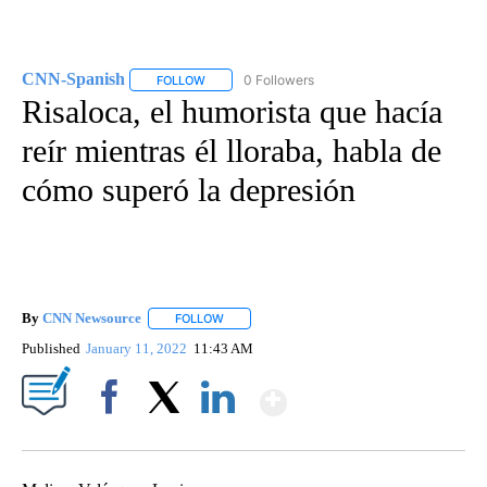
CNN-Spanish
0 Followers
FOLLOW
FOLLOW "CNN-SPANISH" TO RECEIVE NOTIFICA
Risaloca, el humorista que hacía
reír mientras él lloraba, habla de
cómo superó la depresión
By
CNN Newsource
FOLLOW
FOLLOW "" TO RECEIVE NOTIFICATIONS ABOU
Published
January 11, 2022
11:43 AM
Show More
Facebook
X
LinkedIn