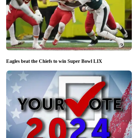
Eagles beat the Chiefs to win Super Bowl LIX