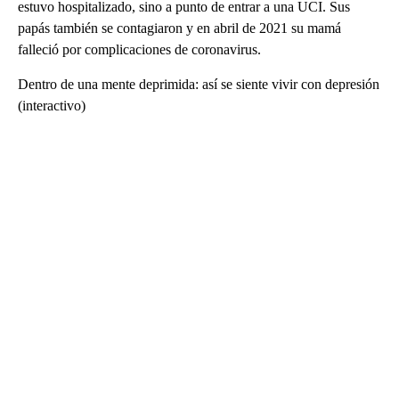
estuvo hospitalizado, sino a punto de entrar a una UCI. Sus
papás también se contagiaron y en abril de 2021 su mamá
falleció por complicaciones de coronavirus.
Dentro de una mente deprimida: así se siente vivir con depresión
(interactivo)
A
D
V
E
R
TI
S
E
M
E
N
T