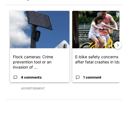
The following is a list of the most commented articles in the last 7
A trending article titled "Flock cameras: Crime prevention tool
A trending article titled "E-b
Flock cameras: Crime
E-bike safety concerns gro
prevention tool or an
after fatal crashes in Idah...
invasion of ...
4 comments
1 comment
ADVERTISEMENT