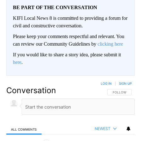
BE PART OF THE CONVERSATION
KIFI Local News 8 is committed to providing a forum for
civil and constructive conversation.
Please keep your comments respectful and relevant. You
can review our Community Guidelines by
clicking here
If you would like to share a story idea, please submit it
here
.
LOG IN
|
SIGN UP
Conversation
FOLLOW THIS CO
FOLLOW
NEWEST
ALL COMMENTS
All Comments