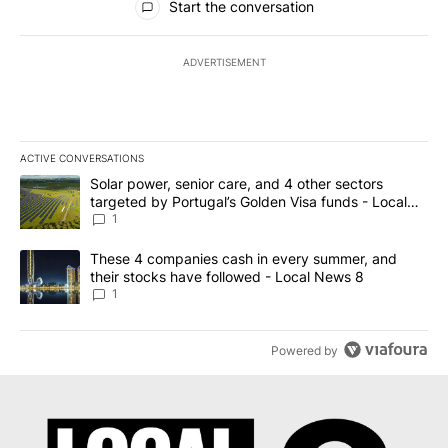
Start the conversation
ADVERTISEMENT
ACTIVE CONVERSATIONS
The following is a list of the most commented articles in the last 7
A trending article titled "Solar power, senior care, and 4 other 
Solar power, senior care, and 4 other sectors
targeted by Portugal’s Golden Visa funds - Local
News 8
1
A trending article titled "These 4 companies cash in every summe
These 4 companies cash in every summer, and
their stocks have followed - Local News 8
1
Powered by