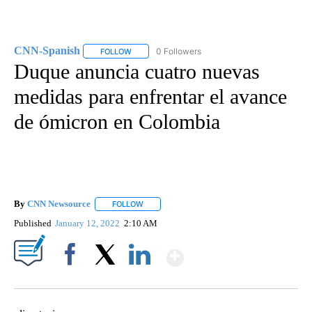
CNN-Spanish
0 Followers
FOLLOW
FOLLOW "CNN-SPANISH" TO RECEIVE NOTIFICA
Duque anuncia cuatro nuevas
medidas para enfrentar el avance
de ómicron en Colombia
By
CNN Newsource
FOLLOW
FOLLOW "" TO RECEIVE NOTIFICATIONS ABOU
Published
January 12, 2022
2:10 AM
Show More
Facebook
X
LinkedIn