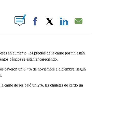
ABOUT NEW PAGES ON "".
Facebook
X
LinkedIn
Email
s en aumento, los precios de la carne por fin están
entos básicos se están encareciendo.
uevos cayeron un 0,4% de noviembre a diciembre, según
s.
 la carne de res bajó un 2%, las chuletas de cerdo un