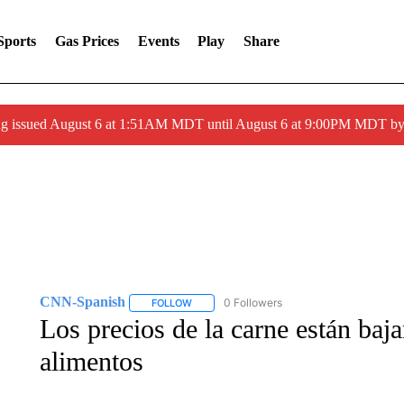
Sports
Gas Prices
Events
Play
Share
ng issued August 6 at 1:51AM MDT until August 6 at 9:00PM MDT 
CNN-Spanish
0 Followers
FOLLOW
FOLLOW "CNN-SPANISH" TO RECEIVE NOTI
Los precios de la carne están baja
alimentos