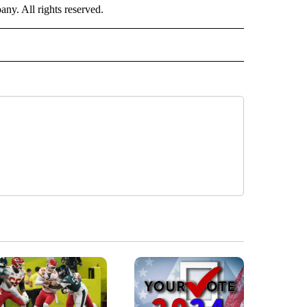
. All rights reserved.
ISH" TO RECEIVE NOTIFICATIONS ABOUT NEW PAGES ON "CNN-SPANISH".