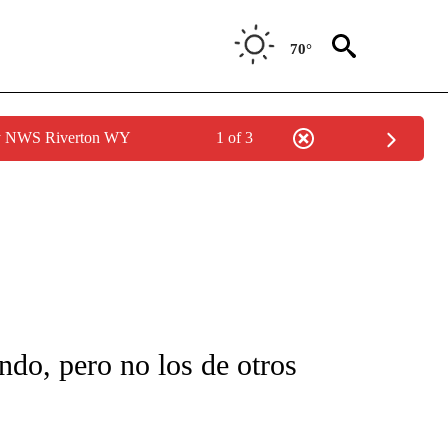
70°
by NWS Riverton WY
1 of 3
FICATIONS ABOUT NEW PAGES ON "CNN-SPANISH".
ndo, pero no los de otros