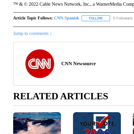
™ & © 2022 Cable News Network, Inc., a WarnerMedia Company
Article Topic Follows:
CNN-Spanish
0 Followers
FOLLOW
FOLLOW "CNN-SPAN
Jump to comments ↓
CNN Newsource
RELATED ARTICLES