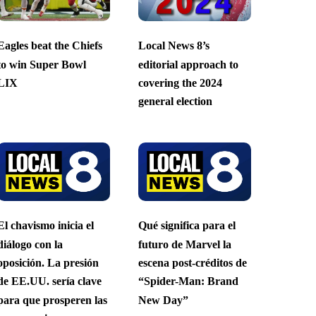
Eagles beat the Chiefs
Local News 8’s
to win Super Bowl
editorial approach to
LIX
covering the 2024
general election
El chavismo inicia el
Qué significa para el
diálogo con la
futuro de Marvel la
oposición. La presión
escena post-créditos de
de EE.UU. sería clave
“Spider-Man: Brand
para que prosperen las
New Day”