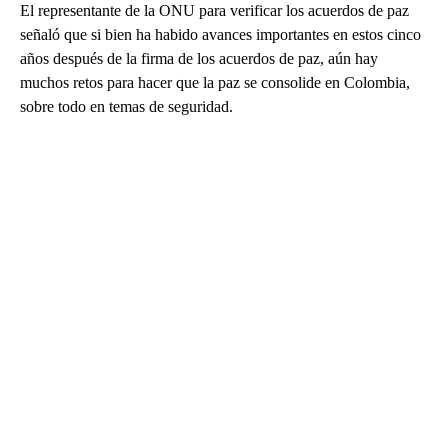
El representante de la ONU para verificar los acuerdos de paz
señaló que si bien ha habido avances importantes en estos cinco
años después de la firma de los acuerdos de paz, aún hay
muchos retos para hacer que la paz se consolide en Colombia,
sobre todo en temas de seguridad.
A
D
V
E
R
TI
S
E
M
E
N
T