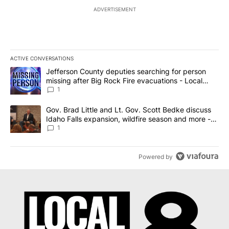
ADVERTISEMENT
ACTIVE CONVERSATIONS
The following is a list of the most commented articles in the last 7
A trending article titled "Jefferson County deputies searching fo
Jefferson County deputies searching for person
missing after Big Rock Fire evacuations - Local
News 8
1
A trending article titled "Gov. Brad Little and Lt. Gov. Scott Be
Gov. Brad Little and Lt. Gov. Scott Bedke discuss
Idaho Falls expansion, wildfire season and more -
Local News 8
1
Powered by