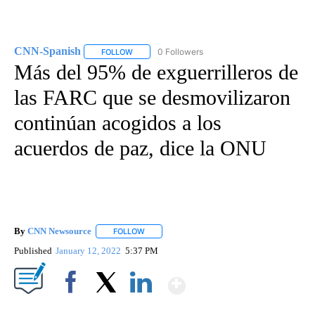
CNN-Spanish
0 Followers
FOLLOW
FOLLOW "CNN-SPANISH" TO RECEIVE NOTIFICA
Más del 95% de exguerrilleros de
las FARC que se desmovilizaron
continúan acogidos a los
acuerdos de paz, dice la ONU
By
CNN Newsource
FOLLOW
FOLLOW "" TO RECEIVE NOTIFICATIONS ABOU
Published
January 12, 2022
5:37 PM
Show More
Facebook
X
LinkedIn