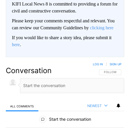
KIFI Local News 8 is committed to providing a forum for
civil and constructive conversation.
Please keep your comments respectful and relevant. You
can review our Community Guidelines by
clicking here
If you would like to share a story idea, please submit it
here
.
LOG IN
|
SIGN UP
Conversation
FOLLOW THIS CO
FOLLOW
NEWEST
ALL COMMENTS
All Comments
Start the conversation