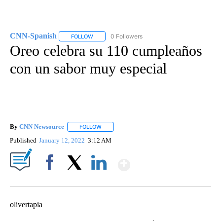
CNN-Spanish
0 Followers
FOLLOW
FOLLOW "CNN-SPANISH" TO RECEIVE NOTIFICA
Oreo celebra su 110 cumpleaños
con un sabor muy especial
By
CNN Newsource
FOLLOW
FOLLOW "" TO RECEIVE NOTIFICATIONS ABOU
Published
January 12, 2022
3:12 AM
Show More
Facebook
X
LinkedIn
olivertapia