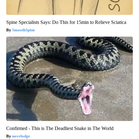
Spine Specialists Says: Do This for 15min to Relieve Sciatica
SmoothSpine
Confirmed - This is The Deadliest Snake in The World
novelodge