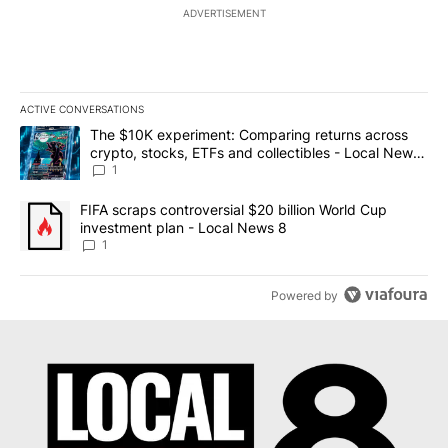
ADVERTISEMENT
ACTIVE CONVERSATIONS
The following is a list of the most commented articles in the last 7
A trending article titled "The $10K experiment: Comparing return
The $10K experiment: Comparing returns across
crypto, stocks, ETFs and collectibles - Local News
8
1
A trending article titled "FIFA scraps controversial $20 billion 
FIFA scraps controversial $20 billion World Cup
investment plan - Local News 8
1
Powered by