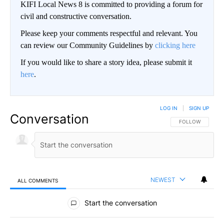
KIFI Local News 8 is committed to providing a forum for
civil and constructive conversation.
Please keep your comments respectful and relevant. You
can review our Community Guidelines by
clicking here
If you would like to share a story idea, please submit it
here
.
LOG IN
|
SIGN UP
Conversation
FOLLOW THIS CO
FOLLOW
NEWEST
ALL COMMENTS
All Comments
Start the conversation