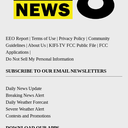
EEO Report
|
Terms of Use
|
Privacy Policy
|
Community
Guidelines
|
About Us
|
KIFI-TV FCC Public File
|
FCC
Applications
|
Do Not Sell My Personal Information
SUBSCRIBE TO OUR EMAIL NEWSLETTERS
Daily News Update
Breaking News Alert
Daily Weather Forecast
Severe Weather Alert
Contests and Promotions
DOWNLOAD OUR APPS