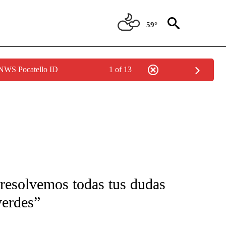
59°
 NWS Pocatello ID
1 of 13
FICATIONS ABOUT NEW PAGES ON "CNN-SPANISH".
 resolvemos todas tus dudas
verdes”