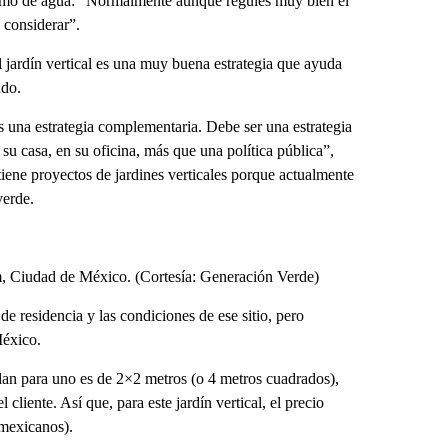
umo de agua: “Normalmente aunque regules muy bien el
 considerar”.
el jardín vertical es una muy buena estrategia que ayuda
ado.
 una estrategia complementaria. Debe ser una estrategia
su casa, en su oficina, más que una política pública”,
ene proyectos de jardines verticales porque actualmente
verde.
am, Ciudad de México. (Cortesía: Generación Verde)
 de residencia y las condiciones de ese sitio, pero
México.
an para uno es de 2×2 metros (o 4 metros cuadrados),
cliente. Así que, para este jardín vertical, el precio
mexicanos).