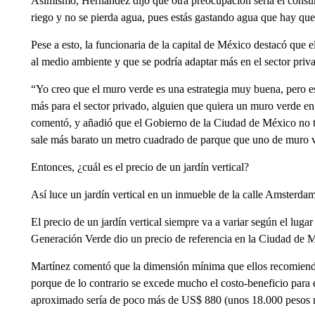
Asimismo, Hernández dijo que otra preocupación sería el cons
riego y no se pierda agua, pues estás gastando agua que hay que
Pese a esto, la funcionaria de la capital de México destacó que 
al medio ambiente y que se podría adaptar más en el sector priv
“Yo creo que el muro verde es una estrategia muy buena, pero es
más para el sector privado, alguien que quiera un muro verde en 
comentó, y añadió que el Gobierno de la Ciudad de México no ti
sale más barato un metro cuadrado de parque que uno de muro 
Entonces, ¿cuál es el precio de un jardín vertical?
Así luce un jardín vertical en un inmueble de la calle Amsterd
El precio de un jardín vertical siempre va a variar según el lugar
Generación Verde dio un precio de referencia en la Ciudad de 
Martínez comentó que la dimensión mínima que ellos recomiend
porque de lo contrario se excede mucho el costo-beneficio para el 
aproximado sería de poco más de US$ 880 (unos 18.000 pesos 