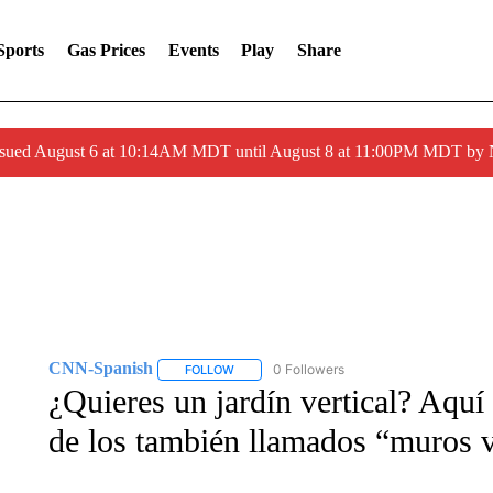
Sports
Gas Prices
Events
Play
Share
ssued August 6 at 10:14AM MDT until August 8 at 11:00PM MDT by
CNN-Spanish
0 Followers
FOLLOW
FOLLOW "CNN-SPANISH" TO RECEIVE NOTI
¿Quieres un jardín vertical? Aquí
de los también llamados “muros 