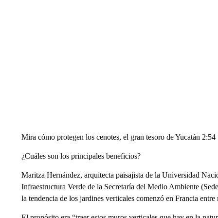
Mira cómo protegen los cenotes, el gran tesoro de Yucatán 2:54
¿Cuáles son los principales beneficios?
Maritza Hernández, arquitecta paisajista de la Universidad N
Infraestructura Verde de la Secretaría del Medio Ambiente (Se
la tendencia de los jardines verticales comenzó en Francia entre
El propósito era “traer estos muros verticales que hay en la natu