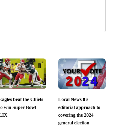
Eagles beat the Chiefs
Local News 8’s
to win Super Bowl
editorial approach to
LIX
covering the 2024
general election