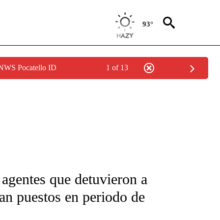
93°
 NWS Pocatello ID
1 of 13
FICATIONS ABOUT NEW PAGES ON "CNN-SPANISH".
 agentes que detuvieron a
an puestos en periodo de