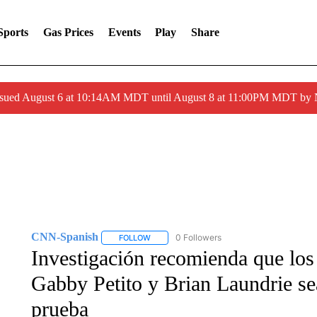
Sports
Gas Prices
Events
Play
Share
ssued August 6 at 10:14AM MDT until August 8 at 11:00PM MDT by
CNN-Spanish
0 Followers
FOLLOW
FOLLOW "CNN-SPANISH" TO RECEIVE NOTI
Investigación recomienda que los
Gabby Petito y Brian Laundrie se
prueba