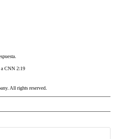
spuesta.
do a CNN 2:19
. All rights reserved.
ISH" TO RECEIVE NOTIFICATIONS ABOUT NEW PAGES ON "CNN-SPANISH".