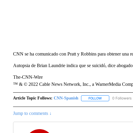
CNN se ha comunicado con Pratt y Robbins para obtener una re
Autopsia de Brian Laundrie indica que se suicidó, dice aboga
The-CNN-Wire
™ & © 2022 Cable News Network, Inc., a WarnerMedia Company
Article Topic Follows:
CNN-Spanish
0 Followers
FOLLOW
FOLLOW "CNN-SPAN
Jump to comments ↓