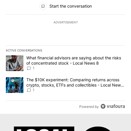
All Comments
Start the conversation
ADVERTISEMENT
ACTIVE CONVERSATIONS
The following is a list of the most commented articles in the last 7
A trending article titled "What financial advisors are saying abo
What financial advisors are saying about the risks
of concentrated stock - Local News 8
1
A trending article titled "The $10K experiment: Comparing return
The $10K experiment: Comparing returns across
crypto, stocks, ETFs and collectibles - Local News
8
1
Powered by