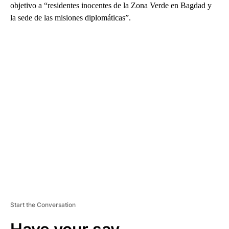
objetivo a “residentes inocentes de la Zona Verde en Bagdad y
la sede de las misiones diplomáticas”.
A
D
V
E
R
TI
S
E
M
E
N
T
Start the Conversation