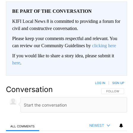
BE PART OF THE CONVERSATION
KIFI Local News 8 is committed to providing a forum for
civil and constructive conversation.
Please keep your comments respectful and relevant. You
can review our Community Guidelines by
clicking here
If you would like to share a story idea, please submit it
here
.
LOG IN
|
SIGN UP
Conversation
FOLLOW THIS CO
FOLLOW
NEWEST
ALL COMMENTS