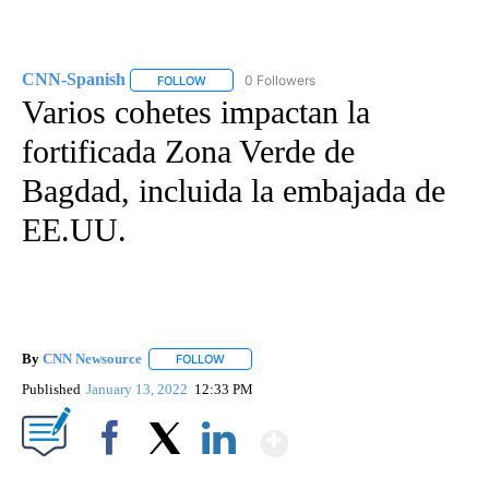
CNN-Spanish
0 Followers
FOLLOW
FOLLOW "CNN-SPANISH" TO RECEIVE NOTIFICA
Varios cohetes impactan la
fortificada Zona Verde de
Bagdad, incluida la embajada de
EE.UU.
By
CNN Newsource
FOLLOW
FOLLOW "" TO RECEIVE NOTIFICATIONS ABOU
Published
January 13, 2022
12:33 PM
Show More
Facebook
X
LinkedIn