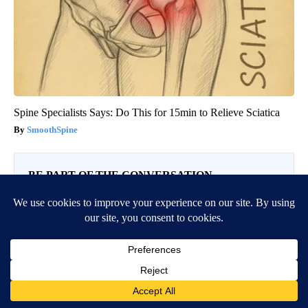
Spine Specialists Says: Do This for 15min to Relieve Sciatica
SmoothSpine
BE PART OF THE CONVERSATION
KIFI Local News 8 is committed to providing a forum for
civil and constructive conversation.
Please keep your comments respectful and relevant. You
can review our Community Guidelines by
clicking here
If you would like to share a story idea, please submit it
here
.