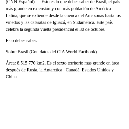
(CNN Español) — Esto es lo que debes saber de Brasil, el país
más grande en extensión y con más población de América
Latina, que se extiende desde la cuenca del Amazonas hasta los
viñedos y las cataratas de Iguazú, en Sudamérica. Este país
celebra la segunda vuelta presidencial el 30 de octubre.
Esto debes saber.
Sobre Brasil (Con datos del CIA World Factbook)
Área: 8.515.770 km2. Es el sexto territorio más grande en área
después de Rusia, la Antarctica , Canadá, Estados Unidos y
China.
A
D
V
E
R
TI
S
E
M
E
N
T