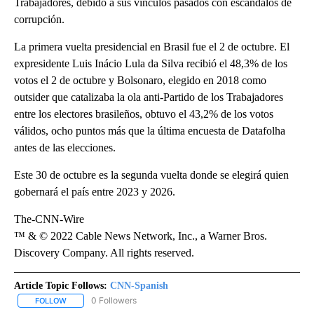
Trabajadores, debido a sus vínculos pasados con escándalos de
corrupción.
La primera vuelta presidencial en Brasil fue el 2 de octubre. El
expresidente Luis Inácio Lula da Silva recibió el 48,3% de los
votos el 2 de octubre y Bolsonaro, elegido en 2018 como
outsider que catalizaba la ola anti-Partido de los Trabajadores
entre los electores brasileños, obtuvo el 43,2% de los votos
válidos, ocho puntos más que la última encuesta de Datafolha
antes de las elecciones.
Este 30 de octubre es la segunda vuelta donde se elegirá quien
gobernará el país entre 2023 y 2026.
The-CNN-Wire
™ & © 2022 Cable News Network, Inc., a Warner Bros.
Discovery Company. All rights reserved.
Article Topic Follows:
CNN-Spanish
0 Followers
FOLLOW
FOLLOW "CNN-SPANISH" TO RECEIVE NOTIFICATIONS ABOUT NEW