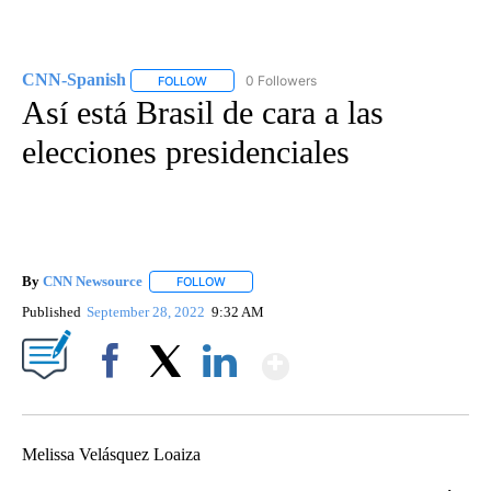
CNN-Spanish
0 Followers
FOLLOW
FOLLOW "CNN-SPANISH" TO RECEIVE NOTIFICA
Así está Brasil de cara a las
elecciones presidenciales
By
CNN Newsource
FOLLOW
FOLLOW "" TO RECEIVE NOTIFICATIONS ABOU
Published
September 28, 2022
9:32 AM
Show More
Facebook
X
LinkedIn
Melissa Velásquez Loaiza