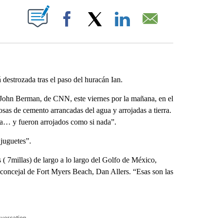
ABOUT NEW PAGES ON "".
Facebook
X
LinkedIn
Email
destrozada tras el paso del huracán Ian.
a John Berman, de CNN, este viernes por la mañana, en el
sas de cemento arrancadas del agua y arrojadas a tierra.
da… y fueron arrojados como si nada”.
juguetes”.
 ( 7millas) de largo a lo largo del Golfo de México,
 el concejal de Fort Myers Beach, Dan Allers. “Esas son las
nversation