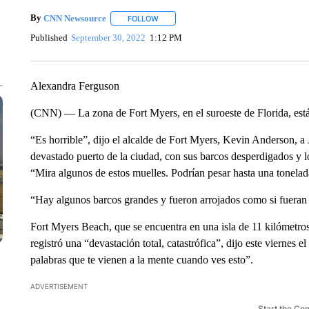
By
CNN Newsource
FOLLOW
FOLLOW "" TO RECEIVE NOTIFICATIONS 
Published
September 30, 2022
1:12 PM
Alexandra Ferguson
(CNN) — La zona de Fort Myers, en el suroeste de Florida, está 
“Es horrible”, dijo el alcalde de Fort Myers, Kevin Anderson, 
devastado puerto de la ciudad, con sus barcos desperdigados y lo
“Mira algunos de estos muelles. Podrían pesar hasta una tonela
“Hay algunos barcos grandes y fueron arrojados como si fueran 
Fort Myers Beach, que se encuentra en una isla de 11 kilómetros
registró una “devastación total, catastrófica”, dijo este viernes
palabras que te vienen a la mente cuando ves esto”.
ADVERTISEMENT
Start the Co