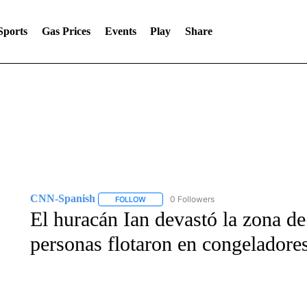
Sports
Gas Prices
Events
Play
Share
CNN-Spanish
0 Followers
FOLLOW
FOLLOW "CNN-SPANISH" TO RECEIVE NOTI
El huracán Ian devastó la zona d
personas flotaron en congeladore