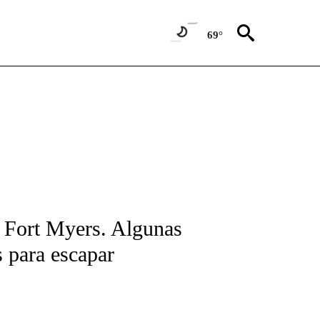
69°
FICATIONS ABOUT NEW PAGES ON "CNN-SPANISH".
e Fort Myers. Algunas
s para escapar