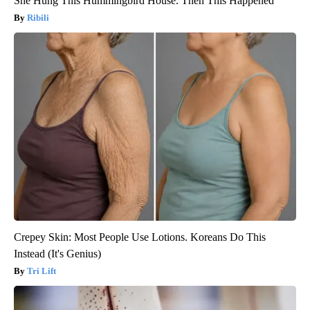
She Hung This Hummingbird House. Then This Happened
Ribili
Crepey Skin: Most People Use Lotions. Koreans Do This
Instead (It's Genius)
Tri Lift