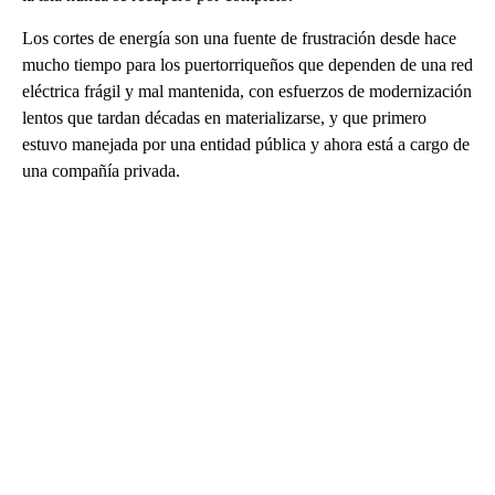
Los cortes de energía son una fuente de frustración desde hace
mucho tiempo para los puertorriqueños que dependen de una red
eléctrica frágil y mal mantenida, con esfuerzos de modernización
lentos que tardan décadas en materializarse, y que primero
estuvo manejada por una entidad pública y ahora está a cargo de
una compañía privada.
A
D
V
E
R
TI
S
E
M
E
N
T