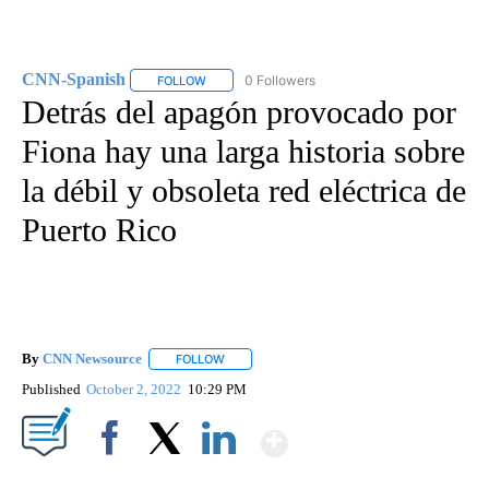
CNN-Spanish
0 Followers
FOLLOW
FOLLOW "CNN-SPANISH" TO RECEIVE NOTIFICA
Detrás del apagón provocado por
Fiona hay una larga historia sobre
la débil y obsoleta red eléctrica de
Puerto Rico
By
CNN Newsource
FOLLOW
FOLLOW "" TO RECEIVE NOTIFICATIONS ABOU
Published
October 2, 2022
10:29 PM
Show More
Facebook
X
LinkedIn