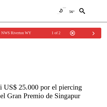
56°
by NWS Riverton WY
1 of 2
FICATIONS ABOUT NEW PAGES ON "CNN-SPANISH".
i US$ 25.000 por el piercing
 el Gran Premio de Singapur