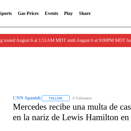
Sports
Gas Prices
Events
Play
Share
ng issued August 6 at 1:51AM MDT until August 6 at 9:00PM MDT 
CNN-Spanish
0 Followers
FOLLOW
FOLLOW "CNN-SPANISH" TO RECEIVE NOTI
Mercedes recibe una multa de cas
en la nariz de Lewis Hamilton en