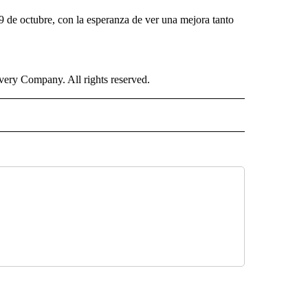
l 9 de octubre, con la esperanza de ver una mejora tanto
ry Company. All rights reserved.
ISH" TO RECEIVE NOTIFICATIONS ABOUT NEW PAGES ON "CNN-SPANISH".