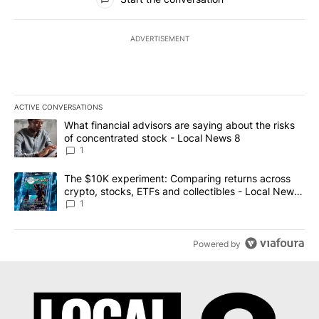
ADVERTISEMENT
ACTIVE CONVERSATIONS
The following is a list of the most commented articles in the last 7
A trending article titled "What financial advisors are saying abo
What financial advisors are saying about the risks
of concentrated stock - Local News 8
1
A trending article titled "The $10K experiment: Comparing return
The $10K experiment: Comparing returns across
crypto, stocks, ETFs and collectibles - Local News
8
1
Powered by