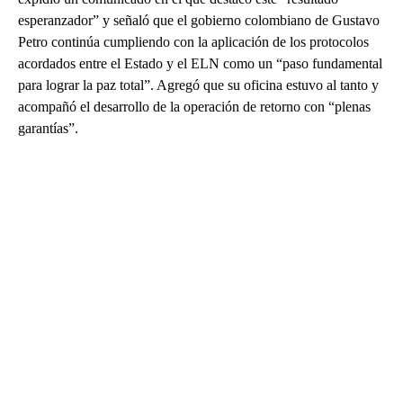
esperanzador” y señaló que el gobierno colombiano de Gustavo
Petro continúa cumpliendo con la aplicación de los protocolos
acordados entre el Estado y el ELN como un “paso fundamental
para lograr la paz total”. Agregó que su oficina estuvo al tanto y
acompañó el desarrollo de la operación de retorno con “plenas
garantías”.
A
D
V
E
R
TI
S
E
M
E
N
T