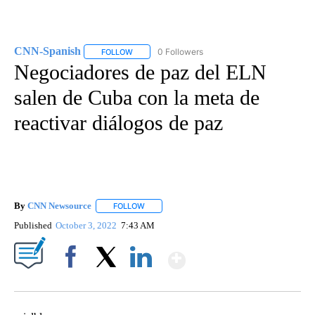
CNN-Spanish
0 Followers
FOLLOW
FOLLOW "CNN-SPANISH" TO RECEIVE NOTIFICA
Negociadores de paz del ELN
salen de Cuba con la meta de
reactivar diálogos de paz
By
CNN Newsource
FOLLOW
FOLLOW "" TO RECEIVE NOTIFICATIONS ABOU
Published
October 3, 2022
7:43 AM
Show More
Facebook
X
LinkedIn