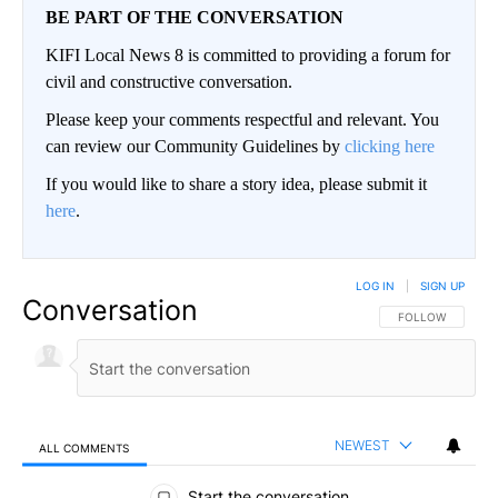
BE PART OF THE CONVERSATION
KIFI Local News 8 is committed to providing a forum for
civil and constructive conversation.
Please keep your comments respectful and relevant. You
can review our Community Guidelines by
clicking here
If you would like to share a story idea, please submit it
here
.
LOG IN
|
SIGN UP
Conversation
FOLLOW THIS CO
FOLLOW
NEWEST
ALL COMMENTS
All Comments
Start the conversation