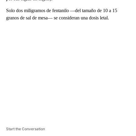
Solo dos miligramos de fentanilo —del tamaño de 10 a 15
granos de sal de mesa— se consideran una dosis letal.
A
D
V
E
R
TI
S
E
M
E
N
T
Start the Conversation