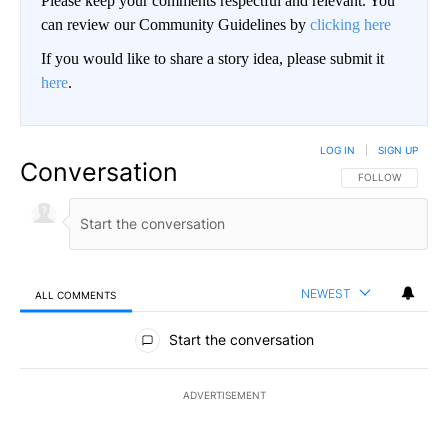
Please keep your comments respectful and relevant. You
can review our Community Guidelines by
clicking here
If you would like to share a story idea, please submit it
here
.
LOG IN
|
SIGN UP
Conversation
FOLLOW THIS CO
FOLLOW
NEWEST
ALL COMMENTS
All Comments
Start the conversation
ADVERTISEMENT