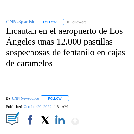
CNN-Spanish
0 Followers
FOLLOW
FOLLOW "CNN-SPANISH" TO RECEIVE NOTIFICA
Incautan en el aeropuerto de Los
Ángeles unas 12.000 pastillas
sospechosas de fentanilo en cajas
de caramelos
By
CNN Newsource
FOLLOW
FOLLOW "" TO RECEIVE NOTIFICATIONS ABOU
Published
October 20, 2022
4:31 AM
Show More
Facebook
X
LinkedIn