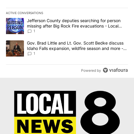
ACTIVE CONVERSATIONS
The following is a list of the most commented articles in the last 7
A trending article titled "Jefferson County deputies searching fo
Jefferson County deputies searching for person
missing after Big Rock Fire evacuations - Local
News 8
1
A trending article titled "Gov. Brad Little and Lt. Gov. Scott Be
Gov. Brad Little and Lt. Gov. Scott Bedke discuss
Idaho Falls expansion, wildfire season and more -
Local News 8
1
Powered by