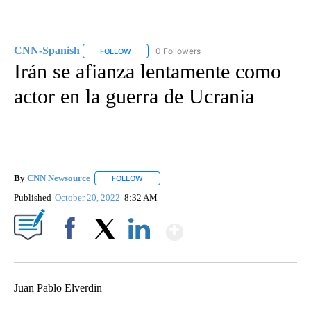
CNN-Spanish
0 Followers
FOLLOW
FOLLOW "CNN-SPANISH" TO RECEIVE NOTIFICA
Irán se afianza lentamente como
actor en la guerra de Ucrania
By
CNN Newsource
FOLLOW
FOLLOW "" TO RECEIVE NOTIFICATIONS ABOU
Published
October 20, 2022
8:32 AM
Show More
Facebook
X
LinkedIn
Juan Pablo Elverdin