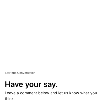
V
E
R
TI
S
E
M
E
N
T
Start the Conversation
Have your say.
Leave a comment below and let us know what you
think.