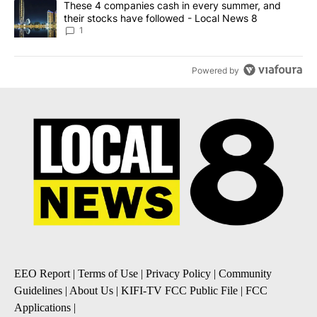
A trending article titled "These 4 companies cash in every summe
These 4 companies cash in every summer, and
their stocks have followed - Local News 8
1
Powered by
EEO Report
|
Terms of Use
|
Privacy Policy
|
Community
Guidelines
|
About Us
|
KIFI-TV FCC Public File
|
FCC
Applications
|