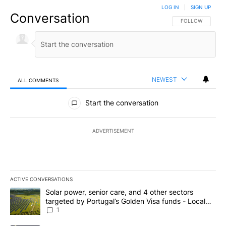
LOG IN
|
SIGN UP
Conversation
FOLLOW THIS CO
FOLLOW
NEWEST
ALL COMMENTS
All Comments
Start the conversation
ADVERTISEMENT
ACTIVE CONVERSATIONS
The following is a list of the most commented articles in the last 7
A trending article titled "Solar power, senior care, and 4 other 
Solar power, senior care, and 4 other sectors
targeted by Portugal’s Golden Visa funds - Local
News 8
1