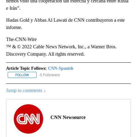
hemos visto una cooperación tan estrecha y cercana entre Rusia
e Irán”.
Hadas Gold y Abbas Al Lawati de CNN contribuyeron a este
informe.
The-CNN-Wire
™ & © 2022 Cable News Network, Inc., a Warner Bros.
Discovery Company. All rights reserved.
Article Topic Follows:
CNN-Spanish
0 Followers
FOLLOW
FOLLOW "CNN-SPANISH" TO RECEIVE NOTIFICATIONS ABOUT NEW
Jump to comments ↓
CNN Newsource