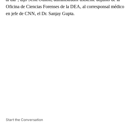
Oficina de Ciencias Forenses de la DEA, al corresponsal médico
en jefe de CNN, el Dr. Sanjay Gupta.
A
D
V
E
R
TI
S
E
M
E
N
T
Start the Conversation