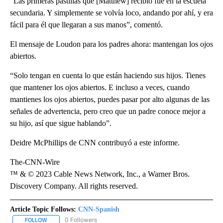
“Las primeras pastillas que [Matthew] recibió fue en la escuela
secundaria. Y simplemente se volvía loco, andando por ahí, y era
fácil para él que llegaran a sus manos”, comentó.
El mensaje de Loudon para los padres ahora: mantengan los ojos
abiertos.
“Solo tengan en cuenta lo que están haciendo sus hijos. Tienes
que mantener los ojos abiertos. E incluso a veces, cuando
mantienes los ojos abiertos, puedes pasar por alto algunas de las
señales de advertencia, pero creo que un padre conoce mejor a
su hijo, así que sigue hablando”.
Deidre McPhillips de CNN contribuyó a este informe.
The-CNN-Wire
™ & © 2023 Cable News Network, Inc., a Warner Bros.
Discovery Company. All rights reserved.
Article Topic Follows:
CNN-Spanish
0 Followers
FOLLOW
FOLLOW "CNN-SPANISH" TO RECEIVE NOTIFICATIONS ABOUT NEW