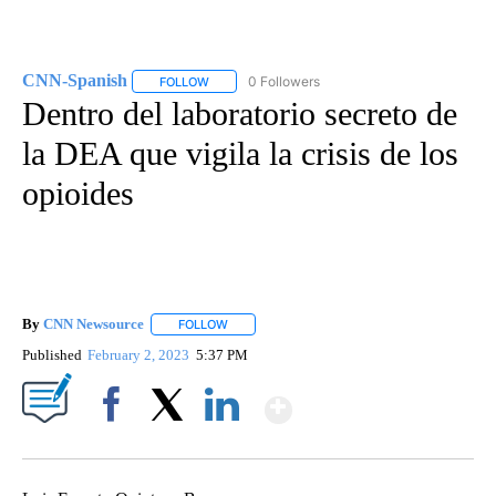
CNN-Spanish
0 Followers
FOLLOW
FOLLOW "CNN-SPANISH" TO RECEIVE NOTIFICA
Dentro del laboratorio secreto de
la DEA que vigila la crisis de los
opioides
By
CNN Newsource
FOLLOW
FOLLOW "" TO RECEIVE NOTIFICATIONS ABOU
Published
February 2, 2023
5:37 PM
Show More
Facebook
X
LinkedIn