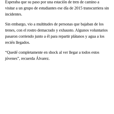
Esperaba que su paso por una estación de tren de camino a
visitar a un grupo de estudiantes ese día de 2015 transcurriera sin
incidentes.
Sin embargo, vio a multitudes de personas que bajaban de los
trenes, con el rostro demacrado y exhausto. Algunos voluntarios
pasaron corriendo junto a él para repartir plátanos y agua a los
recién llegados.
“Quedé completamente en shock al ver llegar a todos estos
jóvenes”, recuerda Álvarez.
A
D
V
E
R
TI
S
E
M
E
N
T