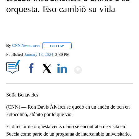
orquesta. Eso cambió su vida
By
CNN Newsource
FOLLOW
FOLLOW "" TO RECEIVE NOTIFICATIONS ABOU
Published
January 13, 2024
2:30 PM
Show More
Facebook
X
LinkedIn
Sofía Benavides
(CNN) — Ron Davis Álvarez se quedó en un andén de tren en
Estocolmo, atónito por lo que vio.
El director de orquesta venezolano se encontraba de visita en
Suecia como parte de un programa de intercambio universitario.