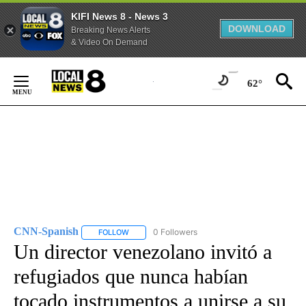
KIFI News 8 - News 3
DOWNLOAD
Breaking News Alerts
& Video On Demand
Skip
to
62°
Content
CNN-Spanish
0 Followers
FOLLOW
FOLLOW "CNN-SPANISH" TO RECEIVE NOTIFICA
Un director venezolano invitó a
refugiados que nunca habían
tocado instrumentos a unirse a su