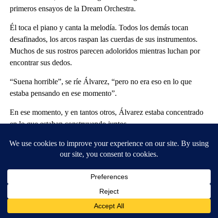
primeros ensayos de la Dream Orchestra.
Él toca el piano y canta la melodía. Todos los demás tocan
desafinados, los arcos raspan las cuerdas de sus instrumentos.
Muchos de sus rostros parecen adoloridos mientras luchan por
encontrar sus dedos.
“Suena horrible”, se ríe Álvarez, “pero no era eso en lo que
estaba pensando en ese momento”.
En ese momento, y en tantos otros, Álvarez estaba concentrado
en lo que estaban construyendo juntos.
Como un diseñador que entra en una casa vacía e imagina cómo
se verían las habitaciones, todo lo que vio fue potencial.
Es también lo que vio ese día en el andén de la estación de tren,
y lo que espera que inspire a otros a acercarse a su manera
cuando vean inmigrantes y refugiados en sus comunidades.
Todos nosotros, dice, tenemos mucho que darnos unos a otros.​