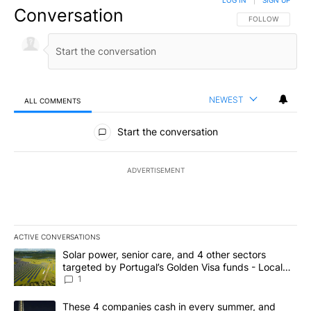
Conversation
FOLLOW THIS CO
FOLLOW
NEWEST
ALL COMMENTS
All Comments
Start the conversation
ADVERTISEMENT
ACTIVE CONVERSATIONS
The following is a list of the most commented articles in the last 7
A trending article titled "Solar power, senior care, and 4 other 
Solar power, senior care, and 4 other sectors
targeted by Portugal’s Golden Visa funds - Local
News 8
1
A trending article titled "These 4 companies cash in every summe
These 4 companies cash in every summer, and