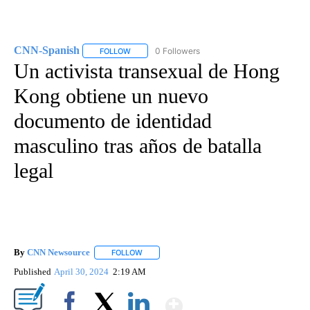
CNN-Spanish
0 Followers
FOLLOW
FOLLOW "CNN-SPANISH" TO RECEIVE NOTIFICA
Un activista transexual de Hong
Kong obtiene un nuevo
documento de identidad
masculino tras años de batalla
legal
By
CNN Newsource
FOLLOW
FOLLOW "" TO RECEIVE NOTIFICATIONS ABOU
Published
April 30, 2024
2:19 AM
Show More