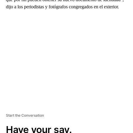
dijo a los periodistas y fotógrafos congregados en el exterior.
A
D
V
E
R
TI
S
E
M
E
N
T
Start the Conversation
Have your say.