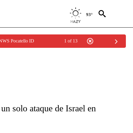
93°
 NWS Pocatello ID
1 of 13
FICATIONS ABOUT NEW PAGES ON "CNN-SPANISH".
n solo ataque de Israel en