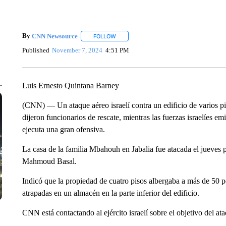
By
CNN Newsource
FOLLOW
FOLLOW "" TO RECEIVE NOTIFICATIONS 
Published
November 7, 2024
4:51 PM
Luis Ernesto Quintana Barney
(CNN) — Un ataque aéreo israelí contra un edificio de varios p
dijeron funcionarios de rescate, mientras las fuerzas israelíes 
ejecuta una gran ofensiva.
La casa de la familia Mbahouh en Jabalia fue atacada el jueves 
Mahmoud Basal.
Indicó que la propiedad de cuatro pisos albergaba a más de 50 
atrapadas en un almacén en la parte inferior del edificio.
CNN está contactando al ejército israelí sobre el objetivo del at