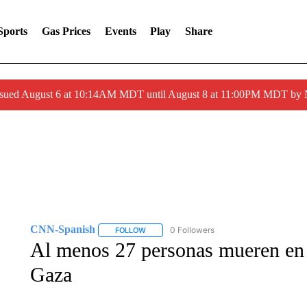
Sports
Gas Prices
Events
Play
Share
ssued August 6 at 10:14AM MDT until August 8 at 11:00PM MDT by
CNN-Spanish
0 Followers
FOLLOW
FOLLOW "CNN-SPANISH" TO RECEIVE NOTI
Al menos 27 personas mueren en u
Gaza