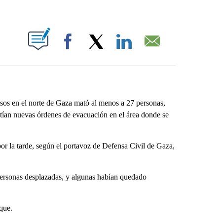
ABOUT NEW PAGES ON "".
Facebook
X
LinkedIn
Email
isos en el norte de Gaza mató al menos a 27 personas,
emitían nuevas órdenes de evacuación en el área donde se
por la tarde, según el portavoz de Defensa Civil de Gaza,
personas desplazadas, y algunas habían quedado
aque.