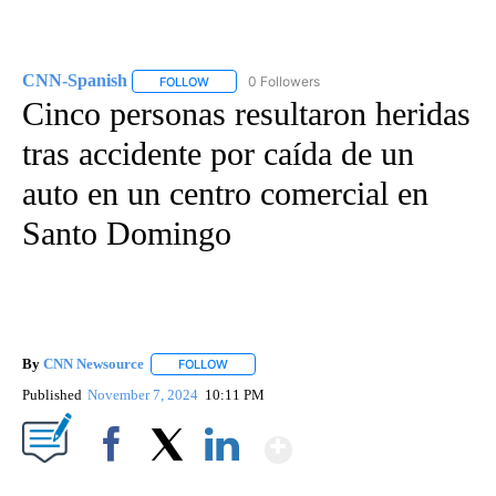
CNN-Spanish
0 Followers
FOLLOW
FOLLOW "CNN-SPANISH" TO RECEIVE NOTIFICA
Cinco personas resultaron heridas
tras accidente por caída de un
auto en un centro comercial en
Santo Domingo
By
CNN Newsource
FOLLOW
FOLLOW "" TO RECEIVE NOTIFICATIONS ABOU
Published
November 7, 2024
10:11 PM
Show More
Facebook
X
LinkedIn