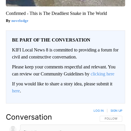
Confirmed - This is The Deadliest Snake in The World
novelodge
BE PART OF THE CONVERSATION
KIFI Local News 8 is committed to providing a forum for
civil and constructive conversation.
Please keep your comments respectful and relevant. You
can review our Community Guidelines by
clicking here
If you would like to share a story idea, please submit it
here
.
LOG IN
|
SIGN UP
Conversation
FOLLOW THIS CO
FOLLOW