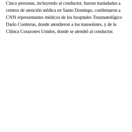
Cinco personas, incluyendo al conductor, fueron trasladadas a
centros de atención médica en Santo Domingo, confirmaron a
CNN representantes médicos de los hospitales Traumatológico
Darío Contreras, donde atendieron a los transeúntes, y de la
Clínica Corazones Unidos, donde se atendió al conductor.
A
D
V
E
R
TI
S
E
M
E
N
T