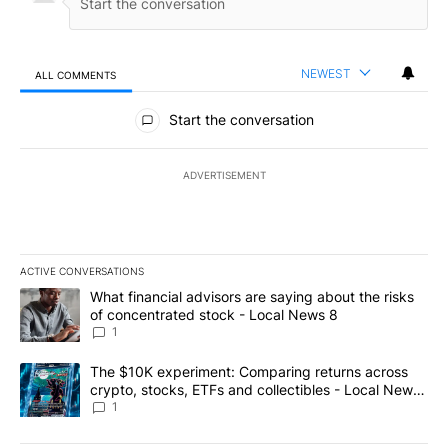
NEWEST
ALL COMMENTS
All Comments
Start the conversation
ADVERTISEMENT
ACTIVE CONVERSATIONS
The following is a list of the most commented articles in the last 7
A trending article titled "What financial advisors are saying abo
What financial advisors are saying about the risks
of concentrated stock - Local News 8
1
A trending article titled "The $10K experiment: Comparing return
The $10K experiment: Comparing returns across
crypto, stocks, ETFs and collectibles - Local News
8
1