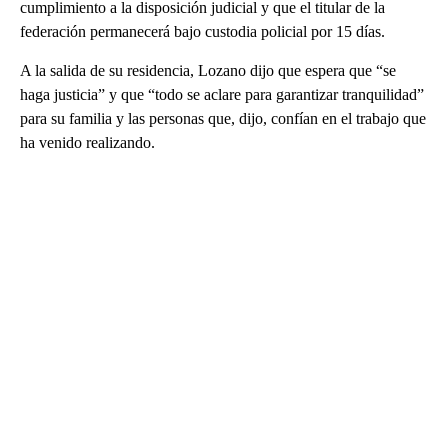
cumplimiento a la disposición judicial y que el titular de la
federación permanecerá bajo custodia policial por 15 días.
A la salida de su residencia, Lozano dijo que espera que “se
haga justicia” y que “todo se aclare para garantizar tranquilidad”
para su familia y las personas que, dijo, confían en el trabajo que
ha venido realizando.
A
D
V
E
R
TI
S
E
M
E
N
T