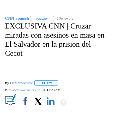
CNN-Spanish
0 Followers
FOLLOW
FOLLOW "CNN-SPANISH" TO RECEIVE NOTIFICA
EXCLUSIVA CNN | Cruzar
miradas con asesinos en masa en
El Salvador en la prisión del
Cecot
By
CNN Newsource
FOLLOW
FOLLOW "" TO RECEIVE NOTIFICATIONS ABOU
Published
November 7, 2024
11:23 AM
Show More
Facebook
X
LinkedIn