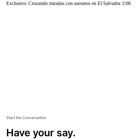
Exclusivo: Cruzando miradas con asesinos en El Salvador 2:08
A
D
V
E
R
TI
S
E
M
E
N
T
Start the Conversation
Have your say.