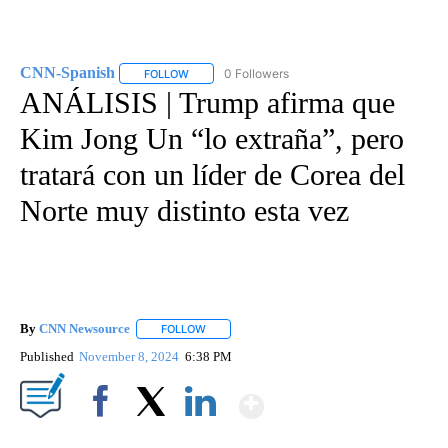
CNN-Spanish
0 Followers
FOLLOW
FOLLOW "CNN-SPANISH" TO RECEIVE NOTIFICA
ANÁLISIS | Trump afirma que
Kim Jong Un “lo extraña”, pero
tratará con un líder de Corea del
Norte muy distinto esta vez
By
CNN Newsource
FOLLOW
FOLLOW "" TO RECEIVE NOTIFICATIONS ABOU
Published
November 8, 2024
6:38 PM
Show More
Facebook
X
LinkedIn