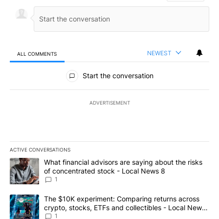
NEWEST
ALL COMMENTS
All Comments
Start the conversation
ADVERTISEMENT
ACTIVE CONVERSATIONS
The following is a list of the most commented articles in the last 7
A trending article titled "What financial advisors are saying abo
What financial advisors are saying about the risks
of concentrated stock - Local News 8
1
A trending article titled "The $10K experiment: Comparing return
The $10K experiment: Comparing returns across
crypto, stocks, ETFs and collectibles - Local News
8
1