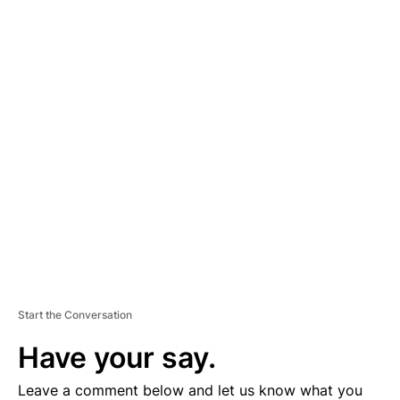
A
D
V
E
R
TI
S
E
M
E
N
T
Start the Conversation
Have your say.
Leave a comment below and let us know what you