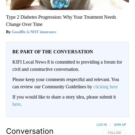
Type 2 Diabetes Progression: Why Your Treatment Needs
Change Over Time
GoodRx is NOT insurance
BE PART OF THE CONVERSATION
KIFI Local News 8 is committed to providing a forum for
civil and constructive conversation.
Please keep your comments respectful and relevant. You
can review our Community Guidelines by
clicking here
If you would like to share a story idea, please submit it
here
.
LOG IN
|
SIGN UP
Conversation
FOLLOW THIS CO
FOLLOW