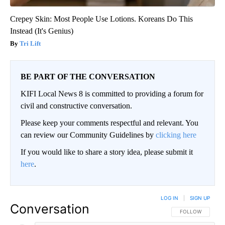
Crepey Skin: Most People Use Lotions. Koreans Do This
Instead (It's Genius)
Tri Lift
BE PART OF THE CONVERSATION
KIFI Local News 8 is committed to providing a forum for
civil and constructive conversation.
Please keep your comments respectful and relevant. You
can review our Community Guidelines by
clicking here
If you would like to share a story idea, please submit it
here
.
LOG IN
|
SIGN UP
Conversation
FOLLOW THIS CO
FOLLOW