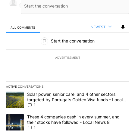
NEWEST
ALL COMMENTS
All Comments
Start the conversation
ADVERTISEMENT
ACTIVE CONVERSATIONS
The following is a list of the most commented articles in the last 7
A trending article titled "Solar power, senior care, and 4 other 
Solar power, senior care, and 4 other sectors
targeted by Portugal’s Golden Visa funds - Local
News 8
1
A trending article titled "These 4 companies cash in every summe
These 4 companies cash in every summer, and
their stocks have followed - Local News 8
1