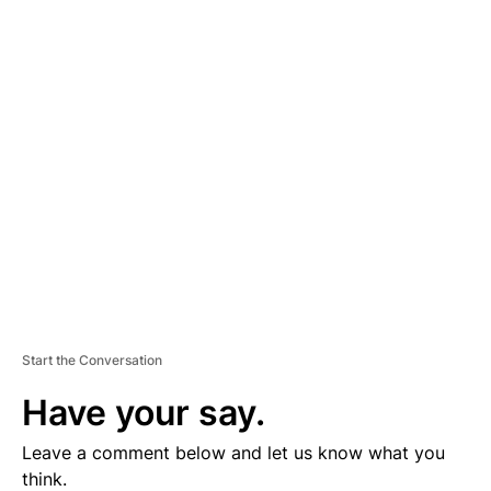
A
D
V
E
R
TI
S
E
M
E
N
T
Start the Conversation
Have your say.
Leave a comment below and let us know what you
think.