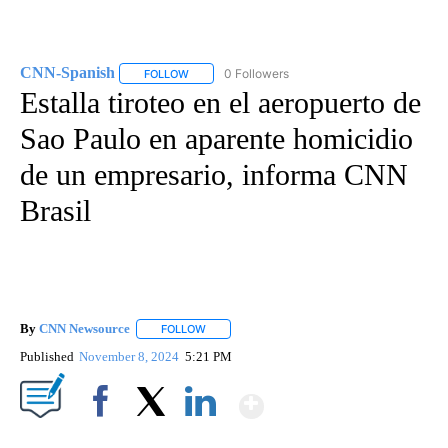
CNN-Spanish
0 Followers
FOLLOW
FOLLOW "CNN-SPANISH" TO RECEIVE NOTIFICA
Estalla tiroteo en el aeropuerto de
Sao Paulo en aparente homicidio
de un empresario, informa CNN
Brasil
By
CNN Newsource
FOLLOW
FOLLOW "" TO RECEIVE NOTIFICATIONS ABOU
Published
November 8, 2024
5:21 PM
Show More
Facebook
X
LinkedIn