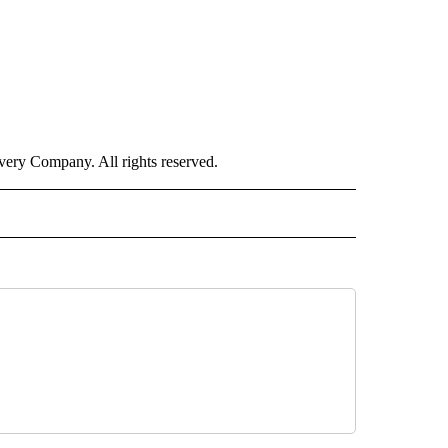
ry Company. All rights reserved.
ISH" TO RECEIVE NOTIFICATIONS ABOUT NEW PAGES ON "CNN-SPANISH".