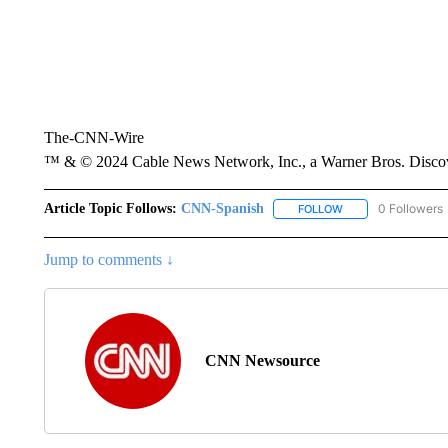
The-CNN-Wire
™ & © 2024 Cable News Network, Inc., a Warner Bros. Discove
Article Topic Follows:
CNN-Spanish
0 Followers
FOLLOW
FOLLOW "CNN-SPAN
Jump to comments ↓
CNN Newsource