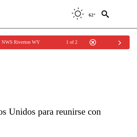
62°
by NWS Riverton WY
1 of 2
FICATIONS ABOUT NEW PAGES ON "CNN-SPANISH".
dos Unidos para reunirse con