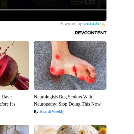
u Have
Neurologists Beg Seniors With
fore It's
Neuropathy: Stop Doing This Now
Health Weekly