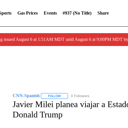
Sports
Gas Prices
Events
#937 (no Title)
Share
ng issued August 6 at 1:51AM MDT until August 6 at 9:00PM MDT 
CNN-Spanish
0 Followers
FOLLOW
FOLLOW "CNN-SPANISH" TO RECEIVE NOTI
Javier Milei planea viajar a Esta
Donald Trump